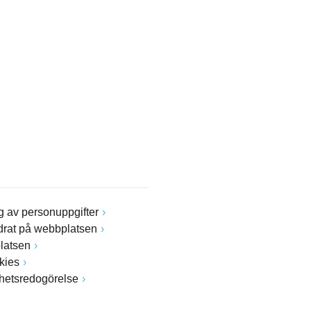
 av personuppgifter
drat på webbplatsen
latsen
kies
ghetsredogörelse