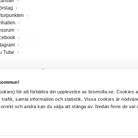
jänster
förslag
lturpunkten
mhallen
essrum
cebook
stagram
u Tube
 kommun!
kies) för att förbättra din upplevelse av bromolla.se. Cookies
 trafik, samla information och statistik. Vissa cookies är nödvänd
rrekt och andra kan du välja att stänga av. Nedan finns de val 