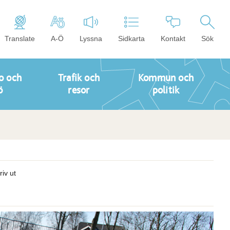
Translate
A-Ö
Lyssna
Sidkarta
Kontakt
Sök
o och
Trafik och
Kommun och
ö
resor
politik
riv ut