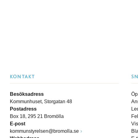
KONTAKT
S
Besöksadress
Öp
Kommunhuset, Storgatan 48
An
Postadress
Le
Box 18, 295 21 Bromölla
Fe
E-post
Vi
kommunstyrelsen@bromolla.se
Bl