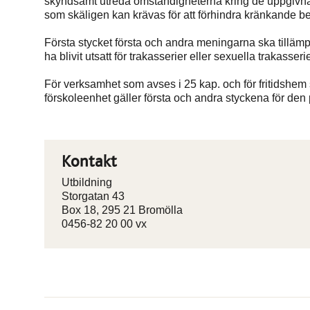
skyndsamt utreda omständigheterna kring de uppgivna 
som skäligen kan krävas för att förhindra kränkande be
Första stycket första och andra meningarna ska tillämp
ha blivit utsatt för trakasserier eller sexuella trakass
För verksamhet som avses i 25 kap. och för fritidshem 
förskoleenhet gäller första och andra styckena för d
Kontakt
Utbildning
Storgatan 43
Box 18, 295 21 Bromölla
0456-82 20 00 vx