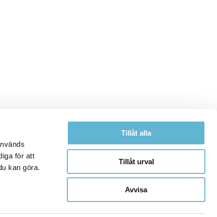
Tillåt alla
 används
iga för att
Tillåt urval
du kan göra.
Avvisa