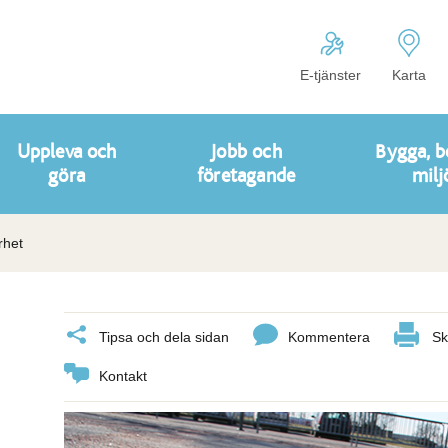
E-tjänster
Karta
Uppleva och
Jobb och
Bygga, b
göra
företagande
milj
rhet
Tipsa och dela sidan
Kommentera
Sk
Kontakt