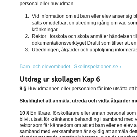
personal eller huvudman.
Vid information om ett barn eller elev anser sig b
sätts omedelbart en utredning igång om vad som hä
kränkningar.
Rektor i förskola och skola anmäler händelsen t
dokumentationsverktyget Draftit som tillser att 
Utredningen, åtgärder och uppföljning informera
Barn- och elevombudet - Skolinspektionen.se
Utdrag ur skollagen Kap 6
9 §
Huvudmannen eller personalen får inte utsätta ett 
Skyldighet att anmäla, utreda och vidta åtgärder 
10 §
En lärare, förskollärare eller annan personal som 
blivit utsatt för kränkande behandling i samband med ve
rektor som får kännedom om att ett barn eller en elev an
samband med verksamheten är skyldig att anmäla dett