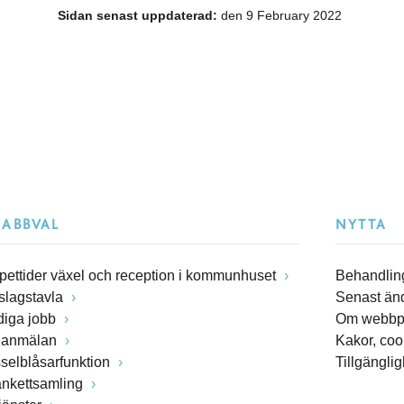
Sidan senast uppdaterad:
den 9 February 2022
NABBVAL
NYTTA
pettider växel och reception i kommunhuset
Behandling
slagstavla
Senast än
diga jobb
Om webbp
lanmälan
Kakor, coo
sselblåsarfunktion
Tillgängli
ankettsamling