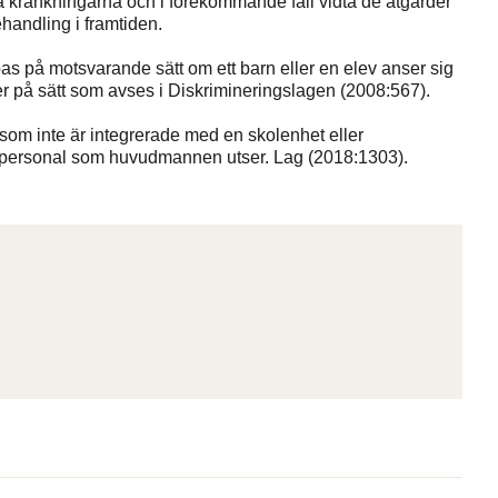
kränkningarna och i förekommande fall vidta de åtgärder
handling i framtiden.
as på motsvarande sätt om ett barn eller en elev anser sig
erier på sätt som avses i Diskrimineringslagen (2008:567).
som inte är integrerade med en skolenhet eller
en personal som huvudmannen utser. Lag (2018:1303).