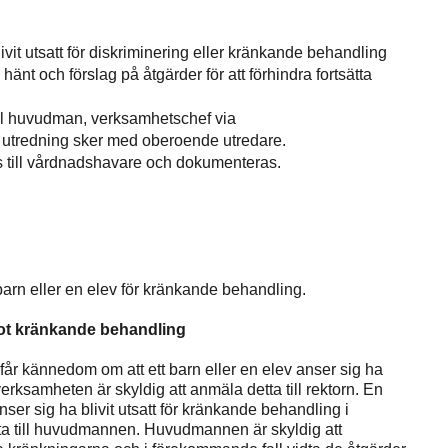
livit utsatt för diskriminering eller kränkande behandling
nt och förslag på åtgärder för att förhindra fortsätta
ill huvudman, verksamhetschef via
en utredning sker med oberoende utredare.
s till vårdnadshavare och dokumenteras.
barn eller en elev för kränkande behandling.
mot kränkande behandling
får kännedom om att ett barn eller en elev anser sig ha
rksamheten är skyldig att anmäla detta till rektorn. En
ser sig ha blivit utsatt för kränkande behandling i
a till huvudmannen. Huvudmannen är skyldig att