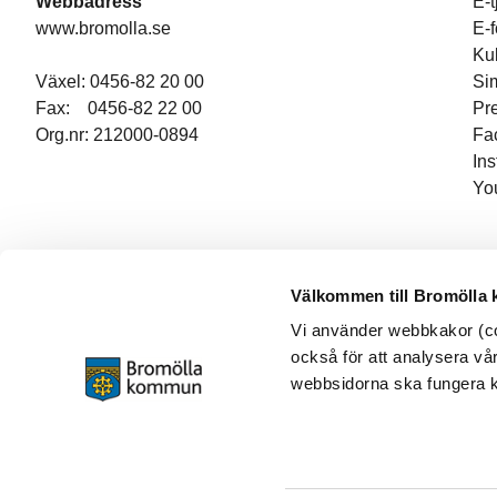
Webbadress
E-t
www.bromolla.se
E-
Ku
Växel: 0456-82 20 00
Si
Fax: 0456-82 22 00
Pr
Org.nr: 212000-0894
Fa
In
Yo
Välkommen till Bromölla
Vi använder webbkakor (coo
också för att analysera vår
webbsidorna ska fungera ko