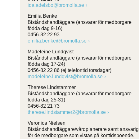
ida.adelsbo@bromolla.se
Emilia Benke
Biståndshandläggare (ansvarar för medborgare
födda dag 9-16)
0456-82 22 93
emilia.benke@bromolla.se
Madeleine Lundqvist
Biståndshandläggare (ansvarar för medborgare
födda dag 17-24)
0456-82 22 86 (ej telefontid torsdagar)
madeleine.lundqvist@bromolla.se
Therese Lindstammer
Biståndshandläggare (ansvarar för medborgare
födda dag 25-31)
0456-82 21 73
therese.lindstammer2@bromolla.se
Veronica Nielsen
Biståndshandläggare/vårdplanerare samt ansvarig
för de medborgare som vistas på korttidsboende.