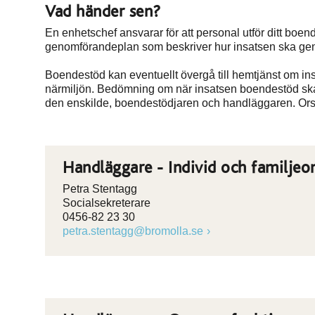
Vad händer sen?
En enhetschef ansvarar för att personal utför ditt bo
genomförandeplan som beskriver hur insatsen ska ge
Boendestöd kan eventuellt övergå till hemtjänst om ins
närmiljön. Bedömning om när insatsen boendestöd ska ö
den enskilde, boendestödjaren och handläggaren. Orsak
Handläggare - Individ och familje
Petra Stentagg
Socialsekreterare
0456-82 23 30
petra.stentagg@bromolla.se