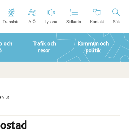
Translate
A-Ö
Lyssna
Sidkarta
Kontakt
Sök
o och
Trafik och
Kommun och
ö
resor
politik
riv ut
bostad