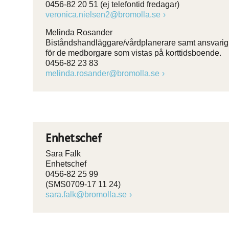
0456-82 20 51 (ej telefontid fredagar)
veronica.nielsen2@bromolla.se
Melinda Rosander
Biståndshandläggare/vårdplanerare samt ansvarig
för de medborgare som vistas på korttidsboende.
0456-82 23 83
melinda.rosander@bromolla.se
Enhetschef
Sara Falk
Enhetschef
0456-82 25 99
(SMS0709-17 11 24)
sara.falk@bromolla.se