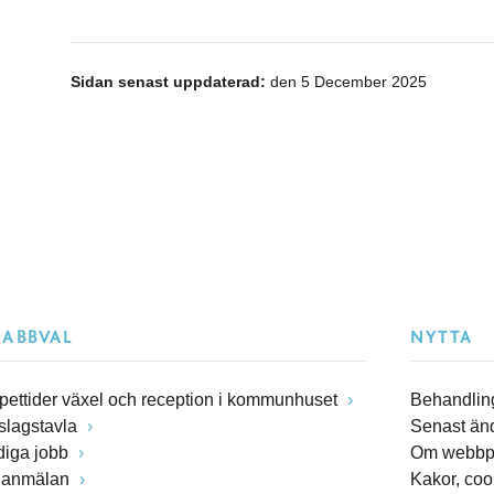
Sidan senast uppdaterad:
den 5 December 2025
NABBVAL
NYTTA
pettider växel och reception i kommunhuset
Behandling
slagstavla
Senast än
diga jobb
Om webbp
lanmälan
Kakor, coo