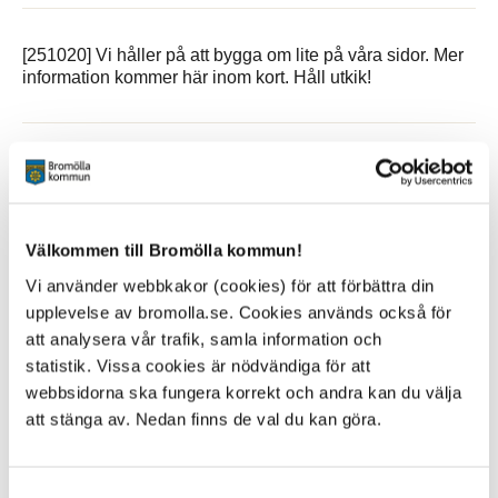
[251020] Vi håller på att bygga om lite på våra sidor. Mer
information kommer här inom kort. Håll utkik!
Sidan senast uppdaterad:
den 8 June 2026
Välkommen till Bromölla kommun!
Vi använder webbkakor (cookies) för att förbättra din
upplevelse av bromolla.se. Cookies används också för
att analysera vår trafik, samla information och
statistik. Vissa cookies är nödvändiga för att
webbsidorna ska fungera korrekt och andra kan du välja
KONTAKT
att stänga av. Nedan finns de val du kan göra.
Besöksadress
Kommunhuset, Storgatan 48
Samtyckesval