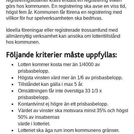
registreringslotterier krävs endast en registrering vilken
görs hos kommunen. En registrering ska avse en viss tid,
högst fem år. Kommunen får förena en registrering med
villkor för hur spelverksamheten ska bedrivas.
Ideella föreningar eller registrerade trossamfund med
allmännyttig verksamhet kan ansöka om lotteritillstånd
hos kommunen.
Följande kriterier måste uppfyllas:
Lotten kommer kosta mer än 1/4000 av
prisbasbelopp.
Högsta vinsten värd mer än 1/6 av prisbasbelopp.
Tillståndet kan gälla i max 5 år.
Omsättningen får inte överstiga 33 1/3 x
prisbasbelopp.
Kontantvinst ej högre än ett prisbasbelopp.
Värdet av vinster ska motsvara minst 35% och högst
50% av insatsernas
värde i lotteriet.
Lotteriet ska äga rum inom kommunens gränser.