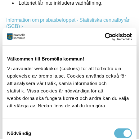
Lotteriet får inte inkludera vadhållning.
Information om prisbasbeloppet - Statistiska centralbyrån
(SCB)
Ansökan registreringslotteri Bromölla kommun (pdf)
Redovisning av registeringslotteri Bromölla kommun (pdf)
Välkommen till Bromölla kommun!
Vi använder webbkakor (cookies) för att förbättra din
Information om kommunala lotterier - Spelinspektionen
upplevelse av bromolla.se. Cookies används också för
Lotterier utan tillstånd
att analysera vår trafik, samla information och
statistik. Vissa cookies är nödvändiga för att
En ideell förening behöver inte ha tillstånd att anordna ett
webbsidorna ska fungera korrekt och andra kan du välja
lotteri om detta sker i samband med en tillställning inom
ett avgränsat område. Då gäller vissa fastställda gränser
att stänga av. Nedan finns de val du kan göra.
för insatser och vinster.
Även andra än ideella föreningar kan få anordna lotterier
Samtyckesval
utan tillstånd, till exempel i samband med mässor eller
Nödvändig
marknader. Kravet är då att insatserna och vinster är låga