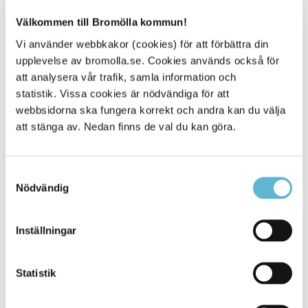
Samordnare för fritidsgården Tunnan/KAA
Välkommen till Bromölla kommun!
0456-82 25 09
(SMS0709-23 31 52)
Vi använder webbkakor (cookies) för att förbättra din
jenny.ahlgren@bromolla.se
upplevelse av bromolla.se. Cookies används också för
att analysera vår trafik, samla information och
statistik. Vissa cookies är nödvändiga för att
webbsidorna ska fungera korrekt och andra kan du välja
att stänga av. Nedan finns de val du kan göra.
Sidan senast uppdaterad:
den 23 January 2020
Samtyckesval
Nödvändig
Inställningar
Statistik
KONTAKT