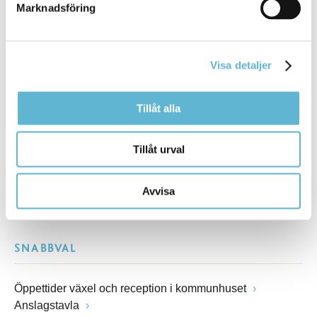
Marknadsföring
Besöksadress
Kommunhuset, Storgatan 48
Postadress
Visa detaljer
Box 18, 295 21 Bromölla
E-post
kommunstyrelsen@bromolla.se
Tillåt alla
Webbadress
www.bromolla.se
Tillåt urval
Växel: 0456-82 20 00
Fax: 0456-82 22 00
Avvisa
Org.nr: 212000-0894
SNABBVAL
Öppettider växel och reception i kommunhuset
Anslagstavla