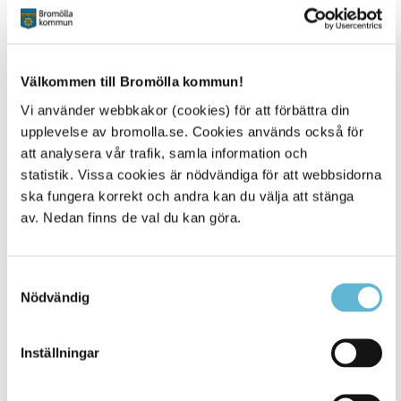
arrangeras.
Skolföreställningar
För att garantera alla barns rättighet att ta del av kultur
Välkommen till Bromölla kommun!
samarbetar Bromölla kultur med skolan. Bromölla
kommun har en kulturgaranti, vilket innebär att alla barn
Vi använder webbkakor (cookies) för att förbättra din
och unga i förskola och skola erbjuds
upplevelse av bromolla.se. Cookies används också för
minst en kulturupplevelse
per år från och med det år
att analysera vår trafik, samla information och
man fyller fem år.
statistik. Vissa cookies är nödvändiga för att webbsidorna
ska fungera korrekt och andra kan du välja att stänga
Kulturslanten och kulturstipendiet
av. Nedan finns de val du kan göra.
Är du mellan 16-25 år och vill arrangera egna
kulturaktiviteter, finns det möjlighet
att söka pengar ur Kulturslanten
. Varje höst kan ett
Samtyckesval
kulturstipendium sökas av kulturutövande ungdomar
i
Nödvändig
kommunen.
Inställningar
Kontakt