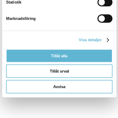
Statistik
Tomas Olsson
Turist-, kultur- och fritidschef
0456-82 22 43
Marknadsföring
tomas.olsson@bromolla.se
Kulturpunkten
Hermansens gata 22
Box 18, 295 21 Bromölla
Visa detaljer
0456-82 22 22
kulturpunkten@bromolla.se
Tillåt alla
Tillåt urval
Sidan senast uppdaterad:
den 24 May 2018
Avvisa