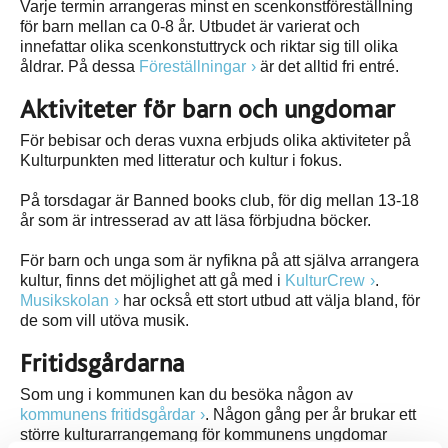
Varje termin arrangeras minst en scenkonstföreställning
för barn mellan ca 0-8 år. Utbudet är varierat och
innefattar olika scenkonstuttryck och riktar sig till olika
åldrar. På dessa
Föreställningar
är det alltid fri entré.
Aktiviteter för barn och ungdomar
För bebisar och deras vuxna erbjuds olika aktiviteter på
Kulturpunkten med litteratur och kultur i fokus.
På torsdagar är Banned books club, för dig mellan 13-18
år som är intresserad av att läsa förbjudna böcker.
För barn och unga som är nyfikna på att själva arrangera
kultur, finns det möjlighet att gå med i
KulturCrew
.
Musikskolan
har också ett stort utbud att välja bland, för
de som vill utöva musik.
Fritidsgårdarna
Som ung i kommunen kan du besöka någon av
kommunens fritidsgårdar
. Någon gång per år brukar ett
större kulturarrangemang för kommunens ungdomar