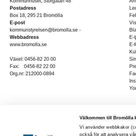
Kommunhuset, Storgatan 48
An
Postadress
Le
Box 18, 295 21 Bromölla
Fe
E-post
Vi
kommunstyrelsen@bromolla.se
Bl
Webbadress
E-t
www.bromolla.se
E-
Ku
Växel: 0456-82 20 00
Si
Fax: 0456-82 22 00
Pr
Org.nr: 212000-0894
Fa
In
Yo
Välkommen till Bromölla
Vi använder webbkakor (coo
också för att analysera vår