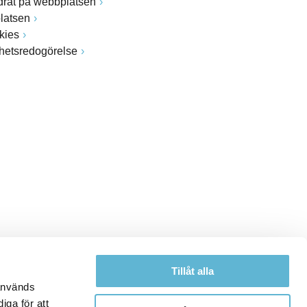
drat på webbplatsen
latsen
kies
ghetsredogörelse
Tillåt alla
 används
iga för att