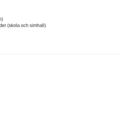
n)
äder (skola och simhall)