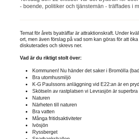
- boende, politiker och tjänstemän - träffades i
Temat för årets byaträffar är attraktionskraft. Under kvä
ort, men även förslag på vad som kan göras för att ök
diskuterades och skrevs ner.
Vad är du riktigt stolt över:
Kommunen! Nu händer det saker i Bromölla (badp
Bra utomhusmiljö
K-G Paulssons anläggning vid E22:an är en pryd
Skötseln av rastplatsen vi Levrasjön är superbra
Naturen
Närheten till naturen
Bra vatten
Många fritidsaktiviteter
Ivösjön
Ryssberget
Sparbankshallen