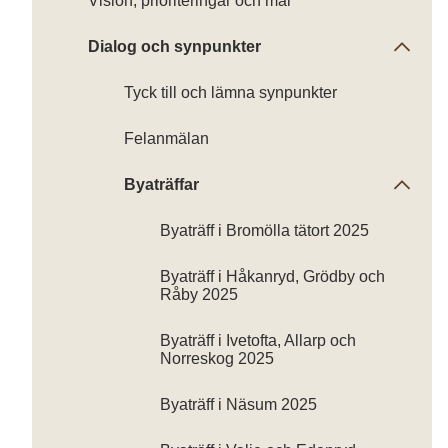
Vision, prioriteringar och mål
Dialog och synpunkter
Tyck till och lämna synpunkter
Felanmälan
Byaträffar
Byaträff i Bromölla tätort 2025
Byaträff i Håkanryd, Grödby och
Råby 2025
Byaträff i Ivetofta, Allarp och
Norreskog 2025
Byaträff i Näsum 2025