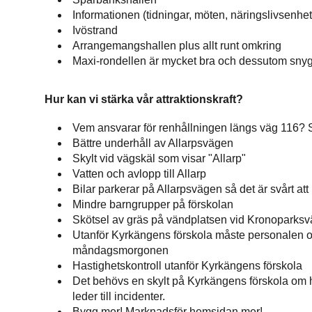
Informationen (tidningar, möten, näringslivsenhe
Ivöstrand
Arrangemangshallen plus allt runt omkring
Maxi-rondellen är mycket bra och dessutom sny
Hur kan vi stärka vår attraktionskraft?
Vem ansvarar för renhållningen längs väg 116? S
Bättre underhåll av Allarpsvägen
Skylt vid vägskäl som visar "Allarp"
Vatten och avlopp till Allarp
Bilar parkerar på Allarpsvägen så det är svårt at
Mindre barngrupper på förskolan
Skötsel av gräs på vändplatsen vid Kronoparks
Utanför Kyrkängens förskola måste personalen of
måndagsmorgonen
Hastighetskontroll utanför Kyrkängens förskola
Det behövs en skylt på Kyrkängens förskola om hur
leder till incidenter.
Bygg mer! Marknadsför hemsidan mer!