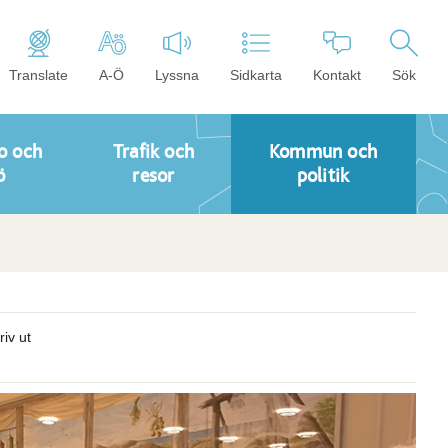
Translate
A-Ö
Lyssna
Sidkarta
Kontakt
Sök
o och
Trafik och
Kommun och
ö
resor
politik
riv ut