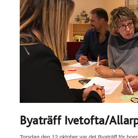
Byaträff Ivetofta/Alla
Torsdag den 12 oktober var det Byaträff för boen