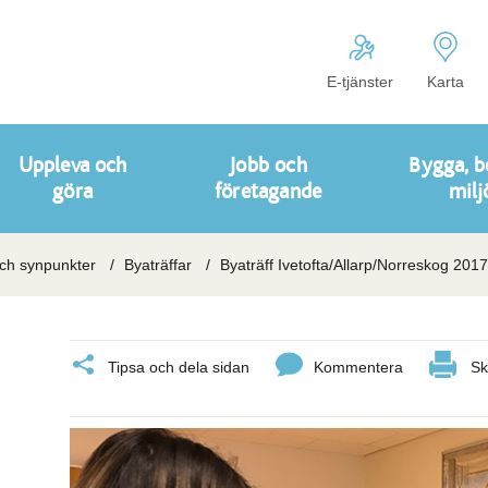
E-tjänster
Karta
Uppleva och
Jobb och
Bygga, b
göra
företagande
milj
och synpunkter
Byaträffar
Byaträff Ivetofta/Allarp/Norreskog 2017
Tipsa och dela sidan
Kommentera
Sk