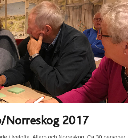
rp/Norreskog 2017
de i Ivetofta, Allarp och Norreskog. Ca 30 personer