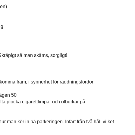
ten)
gg
kräpigt så man skäms, sorgligt!
t komma fram, i synnerhet för räddningsfordon
vägen 50
ta plocka cigarettfimpar och ölburkar på
 man kör in på parkeringen. Infart från två håll vilket