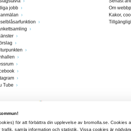
slagstavla
Senast än
diga jobb
Om webbp
lanmälan
Kakor, coo
sselblåsarfunktion
Tillgängli
ankettsamling
jänster
förslag
lturpunkten
mhallen
essrum
cebook
stagram
u Tube
 kommun!
kies) för att förbättra din upplevelse av bromolla.se. Cookies
 trafik, samla information och statistik. Vissa cookies är nödvänd