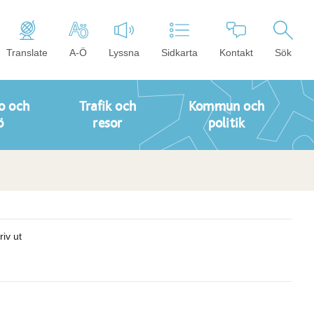
Translate
A-Ö
Lyssna
Sidkarta
Kontakt
Sök
o och
Trafik och
Kommun och
ö
resor
politik
riv ut