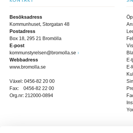
KONTAKT
S
Besöksadress
Öp
Kommunhuset, Storgatan 48
An
Postadress
Le
Box 18, 295 21 Bromölla
Fe
E-post
Vi
kommunstyrelsen@bromolla.se
Bl
Webbadress
E-t
www.bromolla.se
E-
Ku
Växel: 0456-82 20 00
Si
Fax: 0456-82 22 00
Pr
Org.nr: 212000-0894
Fa
In
Yo