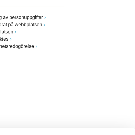
 av personuppgifter
drat på webbplatsen
latsen
kies
ghetsredogörelse