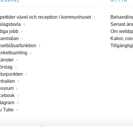
NABBVAL
NYTTA
pettider växel och reception i kommunhuset
Behandling
slagstavla
Senast än
diga jobb
Om webbp
lanmälan
Kakor, coo
sselblåsarfunktion
Tillgängli
ankettsamling
jänster
förslag
lturpunkten
mhallen
essrum
cebook
stagram
u Tube