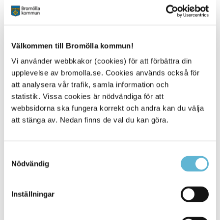
Blomsterlupin
Sandlupin
Vresros,
Kaukatiskt fetblad
Välkommen till Bromölla kommun!
Sibiriskt fetblad
Strandkotula
Vi använder webbkakor (cookies) för att förbättra din
Kanadensiskt gullris
upplevelse av bromolla.se. Cookies används också för
Höstgullris
att analysera vår trafik, samla information och
Spärroxbär.(gäller endast för Gotland och Öland)
statistik. Vissa cookies är nödvändiga för att
webbsidorna ska fungera korrekt och andra kan du välja
Läs mer om de olika arterna på Naturvårdsverkets
att stänga av. Nedan finns de val du kan göra.
webbplats
Samtyckesval
Nödvändig
Bekämpning
Hur en invasiv art ska bekämpas beror på vilken art det
Inställningar
handlar om och var den växer. Det finns olika metoder
som lämpar sig för olika platser. För parkslide saknas
idag säkra bekämpningsmetoder då vissa metoder för