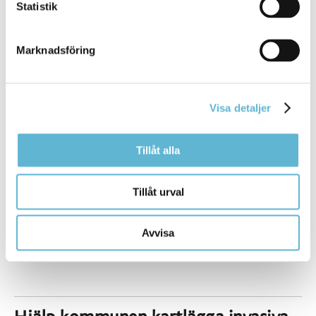
Statistik
bekämpning kan resultera i ökad risk för spridning. Om
parksliden inte skapar direkta problem på platsen den
växer rekommenderar Naturvårdsverket att avvakta
Marknadsföring
åtgärder. Om du måste bekämpa parkslide bör det göras
på ett noggrant och välplanerat sätt.
Läs mer om varje enskild art och olika metoder och
Visa detaljer
tillvägagångsätt för att bekämpa dem i Metodkatalog för
bekämpning
Tillåt alla
Hantera växtavfall på rätt sätt
Tillåt urval
Det är mycket viktigt att du hanterar växtavfall på rätt sätt
så att inga växtdelar sprids ut i naturen.
Avvisa
Läs mer om hur du ska hantera växtavfall från invasiva
arter