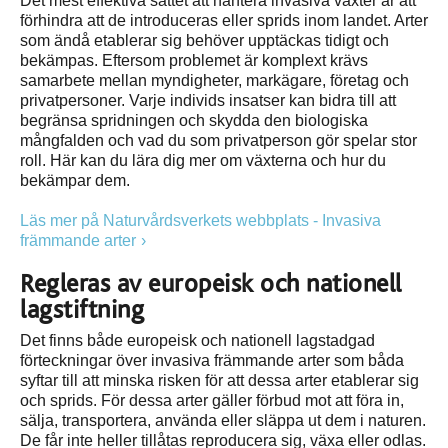
Det mest effektiva sättet att hantera invasiva växter är att
förhindra att de introduceras eller sprids inom landet. Arter
som ändå etablerar sig behöver upptäckas tidigt och
bekämpas. Eftersom problemet är komplext krävs
samarbete mellan myndigheter, markägare, företag och
privatpersoner. Varje individs insatser kan bidra till att
begränsa spridningen och skydda den biologiska
mångfalden och vad du som privatperson gör spelar stor
roll. Här kan du lära dig mer om växterna och hur du
bekämpar dem.
Läs mer på Naturvårdsverkets webbplats - Invasiva
främmande arter
Regleras av europeisk och nationell
lagstiftning
Det finns både europeisk och nationell lagstadgad
förteckningar över invasiva främmande arter som båda
syftar till att minska risken för att dessa arter etablerar sig
och sprids. För dessa arter gäller förbud mot att föra in,
sälja, transportera, använda eller släppa ut dem i naturen.
De får inte heller tillåtas reproducera sig, växa eller odlas.