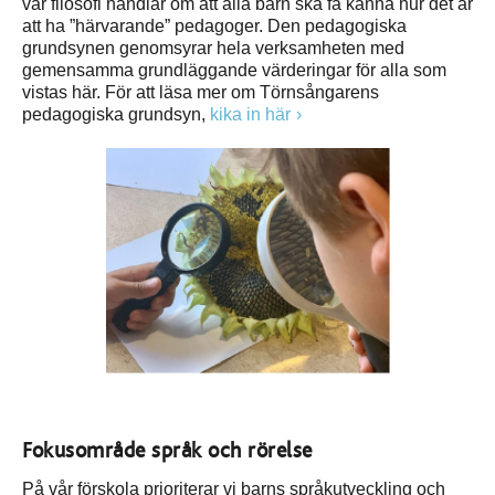
vår filosofi handlar om att alla barn ska få känna hur det är
att ha ”härvarande” pedagoger. Den pedagogiska
grundsynen genomsyrar hela verksamheten med
gemensamma grundläggande värderingar för alla som
vistas här. För att läsa mer om Törnsångarens
pedagogiska grundsyn,
kika in här
Fokusområde språk och rörelse
På vår förskola prioriterar vi barns språkutveckling och