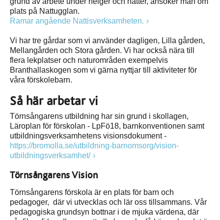
grund av arbete under helger och nätter, ansöker man om
plats på Nattugglan.
Ramar angående Nattisverksamheten.
Vi har tre gårdar som vi använder dagligen, Lilla gården,
Mellangården och Stora gården. Vi har också nära till
flera lekplatser och naturområden exempelvis
Branthallaskogen som vi gärna nyttjar till aktiviteter för
våra förskolebarn.
Så här arbetar vi
Törnsångarens utbildning har sin grund i skollagen,
Läroplan för förskolan - LpFö18, barnkonventionen samt
utbildningsverksamhetens visionsdokument -
https://bromolla.se/utbildning-barnomsorg/vision-
utbildningsverksamhet/
Törnsångarens Vision
Törnsångarens förskola är en plats för barn och
pedagoger, där vi utvecklas och lär oss tillsammans. Vår
pedagogiska grundsyn bottnar i de mjuka värdena, där