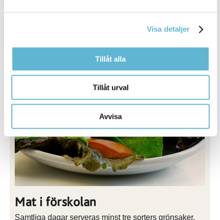
beatrice.ams@bromolla.se
E-tjänst förskola och fritidshem
Visa detaljer
Tillåt alla
Tillåt urval
Avvisa
Mat i förskolan
Samtliga dagar serveras minst tre sorters grönsaker,