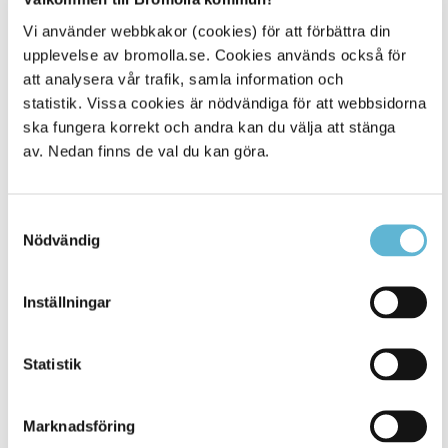
Vi använder webbkakor (cookies) för att förbättra din
upplevelse av bromolla.se. Cookies används också för
att analysera vår trafik, samla information och
statistik. Vissa cookies är nödvändiga för att webbsidorna
ska fungera korrekt och andra kan du välja att stänga
av. Nedan finns de val du kan göra.
Samtyckesval
Nödvändig
Inställningar
E-tjänst förskola och fritidshem
Här ansöker du om plats till förskola och fritidshem i
Statistik
Bromölla kommun. Du kan också hantera dina
placeringar och inkomstuppgifter samt uppdatera
ändrade familjeförhållanden. Ansökan om barnomsorg
Marknadsföring
på obekväm arbetstid, kontakta