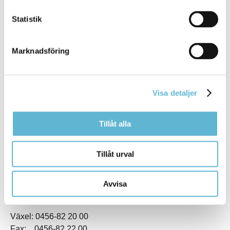
Statistik
Marknadsföring
KONTAKT
Visa detaljer
Besöksadress
Kommunhuset, Storgatan 48
Tillåt alla
Postadress
Box 18, 295 21 Bromölla
Tillåt urval
E-post
kommunstyrelsen@bromolla.se
Webbadress
Avvisa
www.bromolla.se
Växel: 0456-82 20 00
Fax: 0456-82 22 00