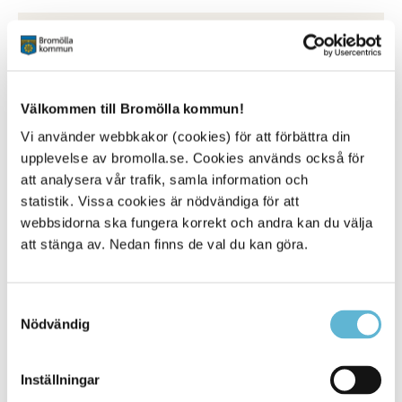
Kontakt
Beata Vernersson
Enhetschef
0456-82 25 05
Välkommen till Bromölla kommun!
(SMS0709-17 14 47)
Vi använder webbkakor (cookies) för att förbättra din
beata.vernersson@bromolla.se
upplevelse av bromolla.se. Cookies används också för
Tisteln
att analysera vår trafik, samla information och
Bruksgatan 9U
statistik. Vissa cookies är nödvändiga för att
Box 18, 295 21 Bromölla
webbsidorna ska fungera korrekt och andra kan du välja
0456-82 25 96
att stänga av. Nedan finns de val du kan göra.
Samtyckesval
Nödvändig
Sidan senast uppdaterad:
den 8 June 2026
Inställningar