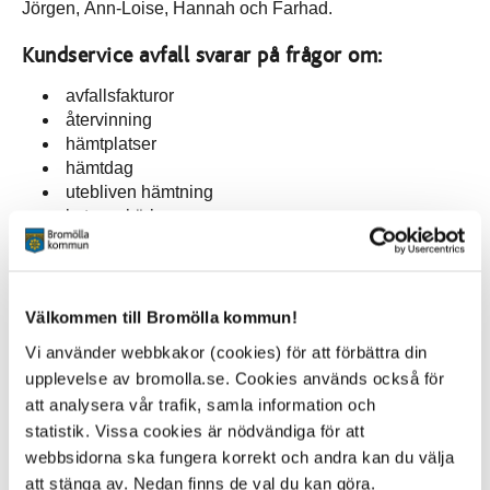
Jörgen, Ann-Loise, Hannah och Farhad.
Kundservice avfall svarar på frågor om:
avfallsfakturor
återvinning
hämtplatser
hämtdag
utebliven hämtning
byte av kärl
slamtömning
beställning av slamtömning
beställning av trädgårdskärl
beställning av extra hämtning
Välkommen till Bromölla kommun!
beställning av ytterligare hämtning av grovsopor
Vi använder webbkakor (cookies) för att förbättra din
hämtning av kyl- och frys
upplevelse av bromolla.se. Cookies används också för
hämtning av grovsopor
att analysera vår trafik, samla information och
beställning av röd miljöbox
statistik. Vissa cookies är nödvändiga för att
webbsidorna ska fungera korrekt och andra kan du välja
att stänga av. Nedan finns de val du kan göra.