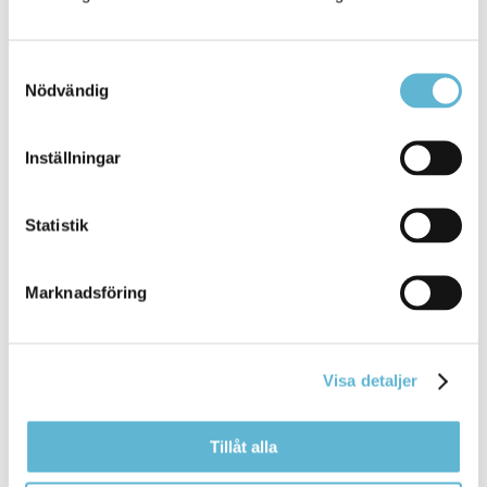
Kontakt
Samtyckesval
Kundservice avfall
Nödvändig
Öppettider måndag-fredag klockan 9–15,
lunchstängt klockan 12–13.
0456-82 25 00
avfall@bromolla.se
Inställningar
Statistik
Marknadsföring
Sidan senast uppdaterad:
den 15 August 2025
Visa detaljer
Tillåt alla