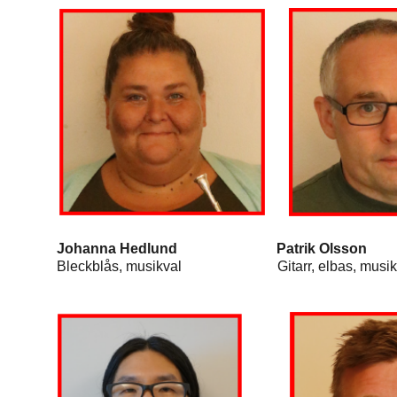
Johanna Hedlund Patrik Ols
Bleckblås, musikval Gitarr, elba
Slagverk, digita