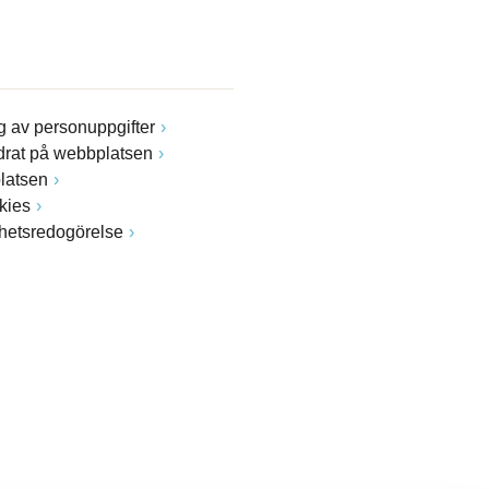
 av personuppgifter
drat på webbplatsen
latsen
kies
ghetsredogörelse