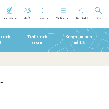
Translate
A-Ö
Lyssna
Sidkarta
Kontakt
Sök
o och
Trafik och
Kommun och
ö
resor
politik
riv ut