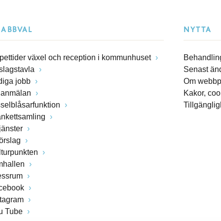
NABBVAL
NYTTA
pettider växel och reception i kommunhuset
Behandling
slagstavla
Senast än
diga jobb
Om webbp
lanmälan
Kakor, coo
sselblåsarfunktion
Tillgängli
ankettsamling
jänster
förslag
lturpunkten
mhallen
essrum
cebook
stagram
u Tube