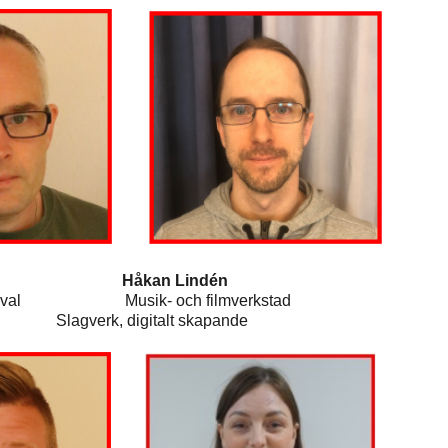
son Håkan Lindén
s, musikval Musik- och filmverkstad
lt skapande