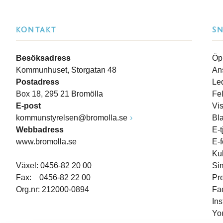
KONTAKT
S
Besöksadress
Öp
Kommunhuset, Storgatan 48
An
Postadress
Le
Box 18, 295 21 Bromölla
Fe
E-post
Vi
kommunstyrelsen@bromolla.se
Bl
Webbadress
E-t
www.bromolla.se
E-
Ku
Växel: 0456-82 20 00
Si
Fax: 0456-82 22 00
Pr
Org.nr: 212000-0894
Fa
In
Yo