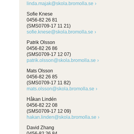
linda.majak@skola.bromolla.se
Sofie Knese
0456-82 26 81
(SMS0709-17 11 21)
sofie.knese@skola.bromolla.se
Patrik Olsson
0456-82 26 86
(SMS0709-17 12 07)
patrik.olsson@skola.bromolla.se
Mats Olsson
0456-82 26 85
(SMS0709-17 11 82)
mats.olsson@skola.bromolla.se
Håkan Lindén
0456-82 22 08
(SMS0709-17 12 09)
hakan.linden@skola.bromolla.se
David Zhang
0456-82 26 84