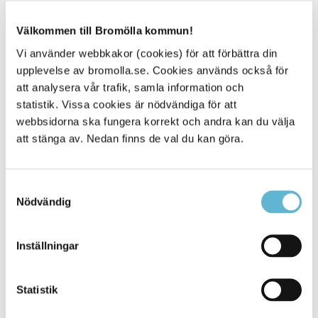
Länkar
Välkommen till Bromölla kommun!
Det kan förekomma länktexter som inte är tillräckligt
Vi använder webbkakor (cookies) för att förbättra din
tydliga, självförklarande eller unika.
upplevelse av bromolla.se. Cookies används också för
Länkar till externa webbplatser och dokument
att analysera vår trafik, samla information och
öppnas i nytt fönster vilket kan försvåra navigering.
statistik. Vissa cookies är nödvändiga för att
Länkar finns både i länkblock och i löpande text.
webbsidorna ska fungera korrekt och andra kan du välja
att stänga av. Nedan finns de val du kan göra.
Tabeller
Det kan finnas tabeller utan tabellbeskrivning.
Samtyckesval
På några sidor används tabell för att formatera text.
Nödvändig
Det kan göra att texten läses upp i fel ordning och
blir svårare att ta till sig för dig som använder ett
skärmläsningsverktyg.
Inställningar
Formulär
Statistik
Det finns formulär som inte är korrekt uppmärkta.