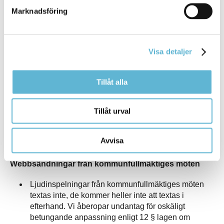
Marknadsföring
Kopplade system
Det finns system, som du når via bromolla.se,
som inte uppfyller tillgänglighetsprinciperna. Det är
Visa detaljer
oftast system som vi inte själva äger eller kan
justera i. Exempel på system är Anslagstavlan,
Föreningsregistret, Företagsregistret, Lokalbokning
Tillåt alla
för föreningar, Lediga jobb, Felanmälan, Mark och
lokalregistret och Evenemangskalendern.
Tillåt urval
På bromolla.se visas äldre filmer via en så kallad
inbäddningstjänst som inte följer
tillgänglighetsprinciperna.
Avvisa
Webbsändningar från kommunfullmäktiges möten
Ljudinspelningar från kommunfullmäktiges möten
textas inte, de kommer heller inte att textas i
efterhand. Vi åberopar undantag för oskäligt
betungande anpassning enligt 12 § lagen om