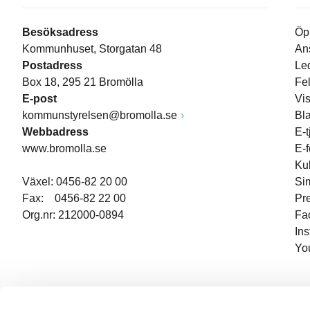
Besöksadress
Öp
Kommunhuset, Storgatan 48
An
Postadress
Le
Box 18, 295 21 Bromölla
Fe
E-post
Vi
kommunstyrelsen@bromolla.se
Bl
Webbadress
E-t
www.bromolla.se
E-
Ku
Växel: 0456-82 20 00
Si
Fax: 0456-82 22 00
Pr
Org.nr: 212000-0894
Fa
In
Yo