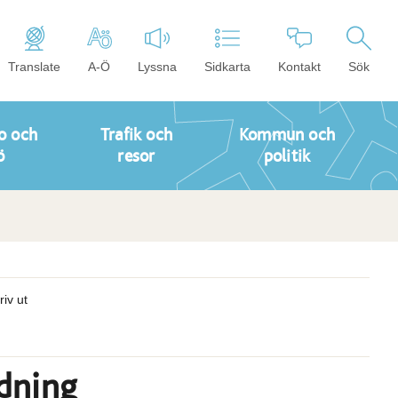
Translate
A-Ö
Lyssna
Sidkarta
Kontakt
Sök
o och
Trafik och
Kommun och
ö
resor
politik
riv ut
dning