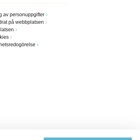
 av personuppgifter
drat på webbplatsen
latsen
kies
ghetsredogörelse