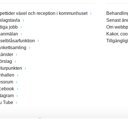
pettider växel och reception i kommunhuset
Behandling
slagstavla
Senast än
diga jobb
Om webbp
lanmälan
Kakor, coo
sselblåsarfunktion
Tillgängli
ankettsamling
jänster
förslag
lturpunkten
mhallen
essrum
cebook
stagram
u Tube