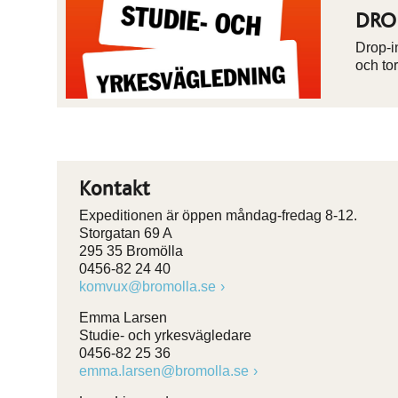
DRO
Drop-i
och to
Kontakt
Expeditionen är öppen måndag-fredag 8-12.
Storgatan 69 A
295 35 Bromölla
0456-82 24 40
komvux@bromolla.se
Emma Larsen
Studie- och yrkesvägledare
0456-82 25 36
emma.larsen@bromolla.se