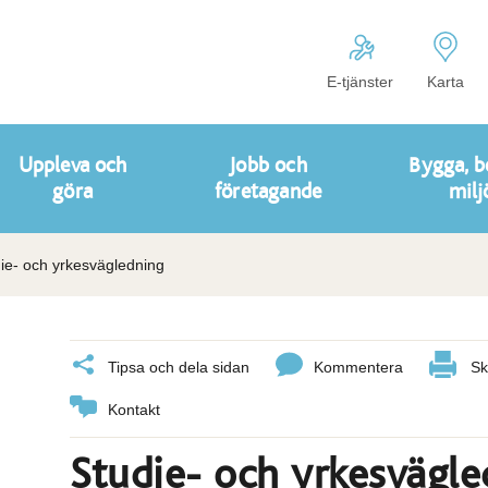
E-tjänster
Karta
Uppleva och
Jobb och
Bygga, b
göra
företagande
milj
ie- och yrkesvägledning
Tipsa och dela sidan
Kommentera
Sk
Kontakt
Studie- och yrkesvägle