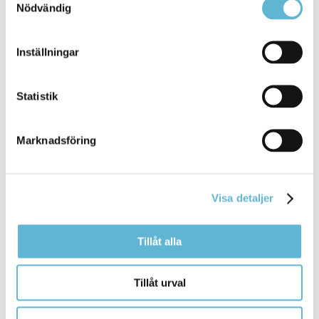
Nödvändig
middag.
Inställningar
Kalasstuga
Adress: Stig Sunnes väg, 295 31 Bromölla
Statistik
Bokning:
Bromölla fritidscenters webbplats
Lämplig för kalas, mindre möten och after work - mitt på
Ivöstrand!
Marknadsföring
Sparbankshallens konferens- och
Visa detaljer
kulturrum
Adress: Stig Sunnes väg 2, 295 31 Bromölla
Tillåt alla
Bokning:
Bromölla fritidcenters webbplats
Lokaler som låter kreativiteten flöda genom dialoger och
kulturuttryck.
Tillåt urval