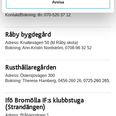
Tiansgård i Bromölla
Avvisa
Adress: Tians väg 13, Bromölla
Kontakt/Bokning: tfn: 070-520 37 12
Råby bygdegård
Adress: Knattevägen 50 (fd Råby skola)
Bokning: Ann-Kristin Nordström, 0708-96 32 52
Rusthållaregården
Adress: Östersjövägen 300
Bokning: Therese Hamberg, 0456-260 26,
0725-260 265.
Ifö Bromölla IF:s klubbstuga
(Strandängen)
Adress: Blåbärsstigen 1