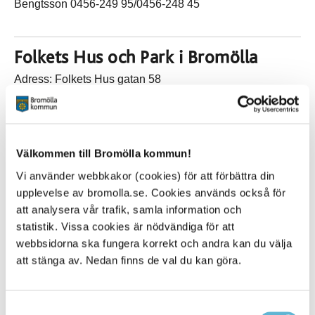
Bengtsson 0456-249 95/0456-248 45
Folkets Hus och Park i Bromölla
Adress: Folkets Hus gatan 58
Bokning: 073-47 95 68 eller
Folkets hus webbplats
Folkets hus i Gualöv
Välkommen till Bromölla kommun!
Adress: Trädgårdsvägen 1, Gualöv
Vi använder webbkakor (cookies) för att förbättra din
Bokning: genom Peter Lindh 044-545 25, 070-63 545 25
upplevelse av bromolla.se. Cookies används också för
att analysera vår trafik, samla information och
statistik. Vissa cookies är nödvändiga för att
Humletorkan i Näsum
webbsidorna ska fungera korrekt och andra kan du välja
Adress: Klagstorpsvägen 1, Näsum
att stänga av. Nedan finns de val du kan göra.
Bokning:
boka@humletorkan.com
Telefonnummer: 0760-05 59 05
Mer information på
www.humletorkan.com
Samtyckesval
Kan bokas för fester - med eller utan personal och