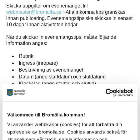
Skicka uppgifter om evenemanget till
webmaster@bromolla.se
Alla inkomna tips granskas
innan publicering. Evenemangstips ska skickas in senast
10 dagar innan aktiviteten börjar.
När du skickar in evenemangstips, måste följande
information anges:
Rubrik
Ingress (inropare)
Beskrivning av evenemanget
Datum (ange startdatum och slutdatum)
Klockslag (ange starttid och sluttid)
Plats
Arrangör (namn, telefon, e-post till arrangör)
Ev medarrangör
Ev prisinformation
Välkommen till Bromölla kommun!
Ev åldersgräns
Vi använder webbkakor (cookies) för att förbättra din
Ev evenemangslänk eller bokningslänk
Bild (.jpg) ska bifogas
upplevelse av bromolla.se. Cookies används också för
Kontaktinformation (namn, telefon, e-post till
att analysera vår trafik, samla information och