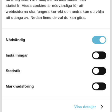
uppgiftslämnare)
statistik. Vissa cookies är nödvändiga för att
webbsidorna ska fungera korrekt och andra kan du välja
att stänga av. Nedan finns de val du kan göra.
Evenemangskalendern hittar du här
https://evenemang.bromolla.se/sv/se-och-gora
Samtyckesval
Nödvändig
Kontakt
Kerstin Persson
Inställningar
Kommunikatör/webbansvarig
0456-82 21 58
(SMS0709-17 11 58)
Statistik
kerstin.persson@bromolla.se
Marknadsföring
Visa detaljer
Sidan senast uppdaterad:
den 9 October 2024