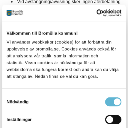
Vid avstängning/avvisning sker ingen återbetalning
av entrèavgiften.
Värdesaker ska förvaras i de låsbara
omklädningsskåpen. Du behöver en 10-krona för att
låsa (den får du tillbaka).
Välkommen till Bromölla kommun!
Det är alkoholförbud i simhallen.
Skärmförbud gäller i hallen samt omklädningsrum.
Vi använder webbkakor (cookies) för att förbättra din
Medhavd mat/fika är inte tillåten i hallen samt
upplevelse av bromolla.se. Cookies används också för
omklädningsrum.
att analysera vår trafik, samla information och
Alla former av glasartiklar är förbjudna inom
statistik. Vissa cookies är nödvändiga för att
anläggningen.
webbsidorna ska fungera korrekt och andra kan du välja
Dyk bara på den djupa delen av bassängen och på
att stänga av. Nedan finns de val du kan göra.
leksidan.
Inga volter i simhallen.
Samtyckesval
Tack för att du tar del av och respekterar våra
Nödvändig
regler!
Inställningar