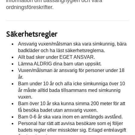
information om bassänghygien och våra
ordningsföreskrifter.
Säkerhetsregler
Ansvarig vuxen/målsman ska vara simkunnig, bära
badkläder och ha läst säkerhetsreglerna.
Allt bad sker under EGET ANSVAR.
Lämna ALDRIG dina barn utan uppsikt.
Vuxen/målsman är ansvarig för personer under 18
år.
Barn under 10 år och alla icke simkunniga över 10
år måste alltid bada tillsammans med simkunnig
vuxen.
Barn över 10 år ska kunna simma 200 meter för att
få besöka badet utan ansvarig vuxen.
Barn 0-6 år ska vara inom en armlängds avstånd.
Personal har rätt att avvisa besökare som ej följer
badets regler eller missköter sig. Erlagd entréavgift