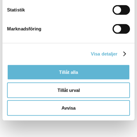
Relaterad information
Statistik
Öppettider och priser
Marknadsföring
Kontakt
Visa detaljer
Simhallen Bromölla
Sjöstjärnegatan 1
0456-82 21 29
Tillåt alla
simhallen@bromolla.se
Tillåt urval
Avvisa
Sidan senast uppdaterad:
den 24 September 2025