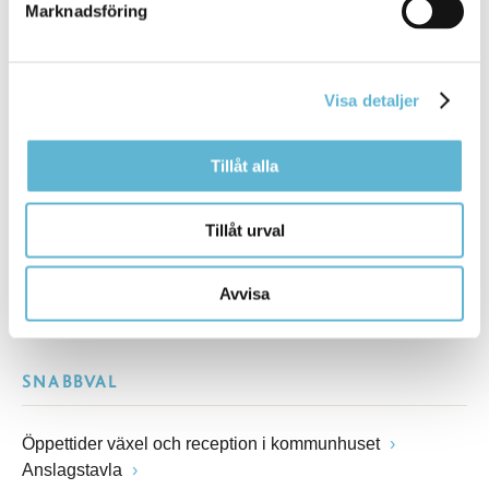
Marknadsföring
Besöksadress
Kommunhuset, Storgatan 48
Postadress
Visa detaljer
Box 18, 295 21 Bromölla
E-post
kommunstyrelsen@bromolla.se
Tillåt alla
Webbadress
www.bromolla.se
Tillåt urval
Växel: 0456-82 20 00
Fax: 0456-82 22 00
Avvisa
Org.nr: 212000-0894
SNABBVAL
Öppettider växel och reception i kommunhuset
Anslagstavla