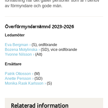
förvaltning när det gäller personer som är i behov
av förmyndare och gode män.
Överförmyndarnämnd 2023-2026
Ledamöter
Eva Bergman
(S), ordförande
Bozena Motylinska
(SD), vice ordförande
Yvonne Nilsson
(Alt)
Ersättare
Patrik Ottosson
(M)
Anette Persson
(SD)
Monika Rask Karlsson
(S)
Relaterad information