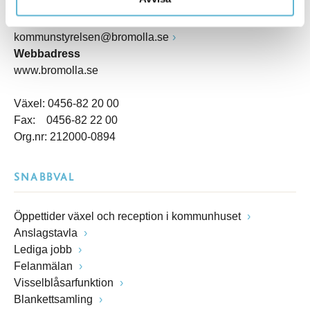
Box 18, 295 21 Bromölla
E-post
kommunstyrelsen@bromolla.se
Webbadress
www.bromolla.se
Växel: 0456-82 20 00
Fax: 0456-82 22 00
Org.nr: 212000-0894
SNABBVAL
Öppettider växel och reception i kommunhuset
Anslagstavla
Lediga jobb
Felanmälan
Visselblåsarfunktion
Blankettsamling