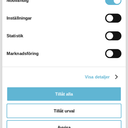
Nödvändig
Inställningar
Sidan senast uppdaterad:
den 13 April 2026
Statistik
Marknadsföring
Visa detaljer
KONTAKT
Tillåt alla
Besöksadress
Tillåt urval
Kommunhuset, Storgatan 48
Postadress
Avvisa