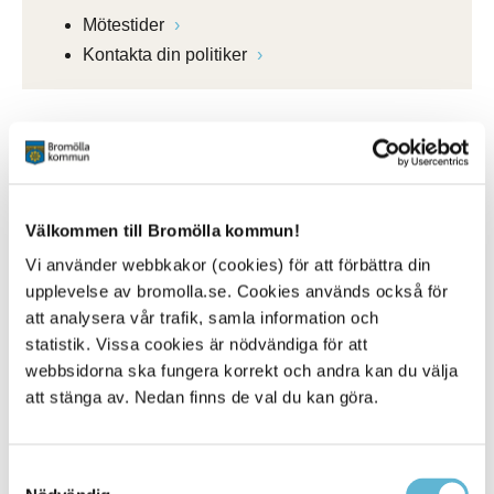
Mötestider
Kontakta din politiker
Kontakt
Helén Stihl
Välkommen till Bromölla kommun!
Överförmyndarhandläggare
Storgatan 48
Vi använder webbkakor (cookies) för att förbättra din
Box 18, 295 21 Bromölla
upplevelse av bromolla.se. Cookies används också för
0456-82 21 20
att analysera vår trafik, samla information och
overformyndaren@bromolla.se
statistik. Vissa cookies är nödvändiga för att
Ida Svensson
webbsidorna ska fungera korrekt och andra kan du välja
Överförmyndarhandläggare
att stänga av. Nedan finns de val du kan göra.
Storgatan 48
Box 18, 295 21 Bromölla
0456-82 23 25
Samtyckesval
overformyndaren@bromolla.se