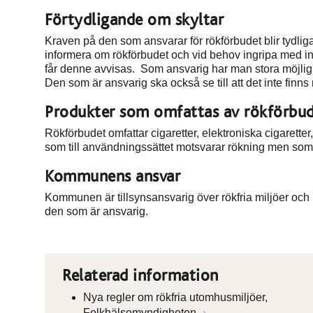
Förtydligande om skyltar
Kraven på den som ansvarar för rökförbudet blir tydlig
informera om rökförbudet och vid behov ingripa med inf
får denne avvisas. Som ansvarig har man stora möjligh
Den som är ansvarig ska också se till att det inte finn
Produkter som omfattas av rökförbu
Rökförbudet omfattar cigaretter, elektroniska cigaretter
som till användningssättet motsvarar rökning men som 
Kommunens ansvar
Kommunen är tillsynsansvarig över rökfria miljöer och k
den som är ansvarig.
Relaterad information
Nya regler om rökfria utomhusmiljöer,
Folkhälsomyndigheten