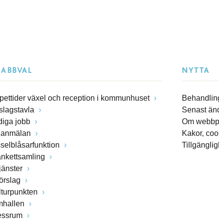
NABBVAL
NYTTA
pettider växel och reception i kommunhuset
Behandling
slagstavla
Senast än
diga jobb
Om webbp
lanmälan
Kakor, coo
sselblåsarfunktion
Tillgängli
ankettsamling
jänster
förslag
lturpunkten
mhallen
essrum