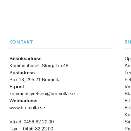
KONTAKT
S
Besöksadress
Öp
Kommunhuset, Storgatan 48
An
Postadress
Le
Box 18, 295 21 Bromölla
Fe
E-post
Vi
kommunstyrelsen@bromolla.se
Bl
Webbadress
E-t
www.bromolla.se
E-
Ku
Växel: 0456-82 20 00
Si
Fax: 0456-82 22 00
Pr