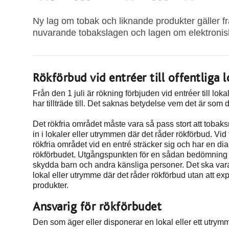
Ny lag om tobak och liknande produkter gäller fr
nuvarande tobakslagen och lagen om elektroniska
Rökförbud vid entréer till offentliga l
Från den 1 juli är rökning förbjuden vid entréer till l
har tillträde till. Det saknas betydelse vem det är som 
Det rökfria området måste vara så pass stort att tobak
in i lokaler eller utrymmen där det råder rökförbud. Vid
rökfria området vid en entré sträcker sig och har en di
rökförbudet. Utgångspunkten för en sådan bedömning m
skydda barn och andra känsliga personer. Det ska vara mö
lokal eller utrymme där det råder rökförbud utan att ex
produkter.
Ansvarig för rökförbudet
Den som äger eller disponerar en lokal eller ett utrymme