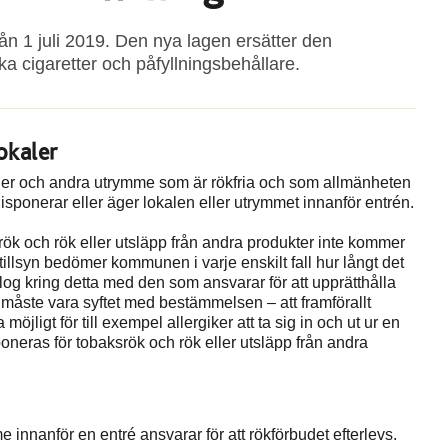
ån 1 juli 2019. Den nya lagen ersätter den
 cigaretter och påfyllningsbehållare.
okaler
okaler och andra utrymme som är rökfria och som allmänheten
disponerar eller äger lokalen eller utrymmet innanför entrén.
srök och rök eller utsläpp från andra produkter inte kommer
 tillsyn bedömer kommunen i varje enskilt fall hur långt det
alog kring detta med den som ansvarar för att upprätthålla
åste vara syftet med bestämmelsen – att framförallt
jligt för till exempel allergiker att ta sig in och ut ur en
poneras för tobaksrök och rök eller utsläpp från andra
 innanför en entré ansvarar för att rökförbudet efterlevs.