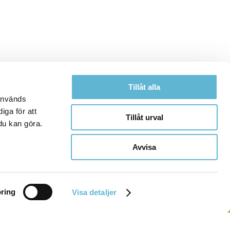
Tillåt alla
 används
iga för att
Tillåt urval
du kan göra.
Avvisa
ring
Visa detaljer