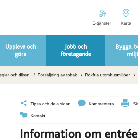
E-tjänster
Karta
Uppleva och
Jobb och
Bygga, b
göra
företagande
milj
regler och tillsyn
Försäljning av tobak
Rökfria utomhusmiljöer
Tipsa och dela sidan
Kommentera
Sk
Kontakt
Information om entréer 