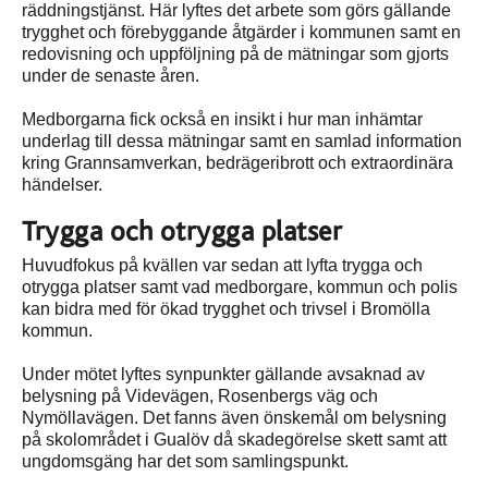
räddningstjänst. Här lyftes det arbete som görs gällande
trygghet och förebyggande åtgärder i kommunen samt en
redovisning och uppföljning på de mätningar som gjorts
under de senaste åren.
Medborgarna fick också en insikt i hur man inhämtar
underlag till dessa mätningar samt en samlad information
kring Grannsamverkan, bedrägeribrott och extraordinära
händelser.
Trygga och otrygga platser
Huvudfokus på kvällen var sedan att lyfta trygga och
otrygga platser samt vad medborgare, kommun och polis
kan bidra med för ökad trygghet och trivsel i Bromölla
kommun.
Under mötet lyftes synpunkter gällande avsaknad av
belysning på Videvägen, Rosenbergs väg och
Nymöllavägen. Det fanns även önskemål om belysning
på skolområdet i Gualöv då skadegörelse skett samt att
ungdomsgäng har det som samlingspunkt.