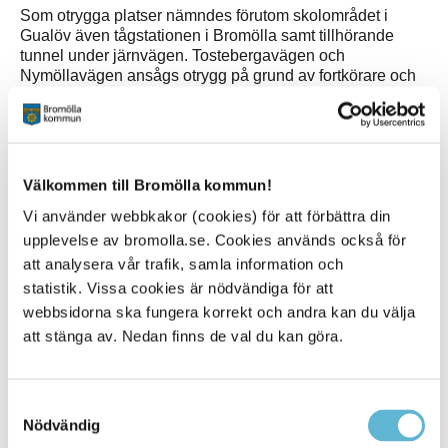
Som otrygga platser nämndes förutom skolområdet i
Gualöv även tågstationen i Bromölla samt tillhörande
tunnel under järnvägen. Tostebergavägen och
Nymöllavägen ansågs otrygg på grund av fortkörare och
diskussioner lyftes också kring inbrott som skett i närtid
och oseriösa dörrknackare.
De trygga platserna som lyftes var Gualövs och Nymöllas
samhälle i stort. Framför allt var det egna hemmet och
Välkommen till Bromölla kommun!
närheten till sina grannar en viktig och trygg punkt och en
känsla av att alla känner alla i en mindre by. Kungsleden
Vi använder webbkakor (cookies) för att förbättra din
ansågs också vara en trygg plats
upplevelse av bromolla.se. Cookies används också för
att analysera vår trafik, samla information och
Insatser för ökad trygghet
statistik. Vissa cookies är nödvändiga för att
För att kunna öka tryggheten som medborgare var
webbsidorna ska fungera korrekt och andra kan du välja
synlighet, uppmärksamhet och att kommunicera med folk
att stänga av. Nedan finns de val du kan göra.
viktiga punkter. Utifrån rollen som polis och kommun
fanns önskemål om en mer närvarande polis i samhället
och bättre belysning på vägar och områden som skola
Samtyckesval
och lekplatser.
Nödvändig