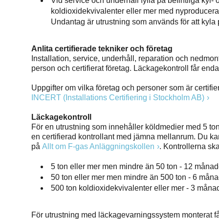
Vid service och underhåll fylla på befintliga kyl
koldioxidekvivalenter eller mer med nyproducer
Undantag är utrustning som används för att kyla
Anlita certifierade tekniker och företag
Installation, service, underhåll, reparation och nedmon
person och certifierat företag. Läckagekontroll får end
Uppgifter om vilka företag och personer som är certifie
INCERT (Installations Certifiering i Stockholm AB)
Läckagekontroll
För en utrustning som innehåller köldmedier med 5 ton
en certifierad kontrollant med jämna mellanrum. Du ka
på
Allt om F-gas Anläggningskollen
. Kontrollerna sk
5 ton eller mer men mindre än 50 ton - 12 månad
50 ton eller mer men mindre än 500 ton - 6 mån
500 ton koldioxidekvivalenter eller mer - 3 måna
För utrustning med läckagevarningssystem monterat får 