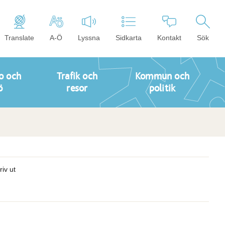
Translate
A-Ö
Lyssna
Sidkarta
Kontakt
Sök
o och
Trafik och
Kommun och
ö
resor
politik
riv ut