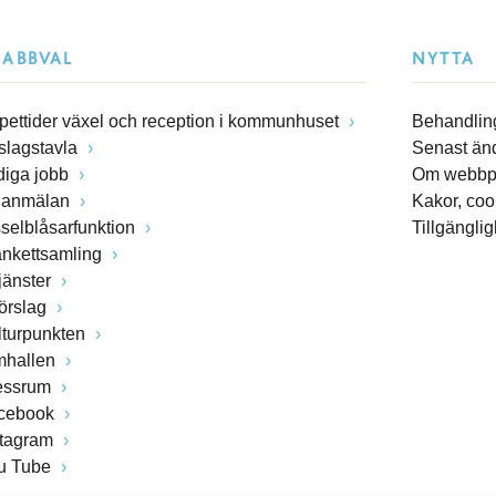
NABBVAL
NYTTA
pettider växel och reception i kommunhuset
Behandling
slagstavla
Senast än
diga jobb
Om webbp
lanmälan
Kakor, coo
sselblåsarfunktion
Tillgängli
ankettsamling
jänster
förslag
lturpunkten
mhallen
essrum
cebook
stagram
u Tube