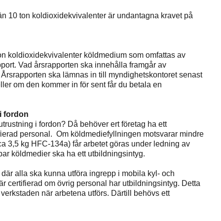
 än 10 ton koldioxidekvivalenter är undantagna kravet på
n koldioxidekvivalenter köldmedium som omfattas av
pport. Vad årsrapporten ska innehålla framgår av
. Årsrapporten ska lämnas in till myndighetskontoret senast
ller om den kommer in för sent får du betala en
i fordon
-utrustning i fordon? Då behöver ert företag ha ett
ertifierad personal. Om köldmediefyllningen motsvarar mindre
 ca 3,5 kg HFC-134a) får arbetet göras under ledning av
par köldmedier ska ha ett utbildningsintyg.
, där alla ska kunna utföra ingrepp i mobila kyl- och
r certifierad om övrig personal har utbildningsintyg. Detta
i verkstaden när arbetena utförs. Därtill behövs ett