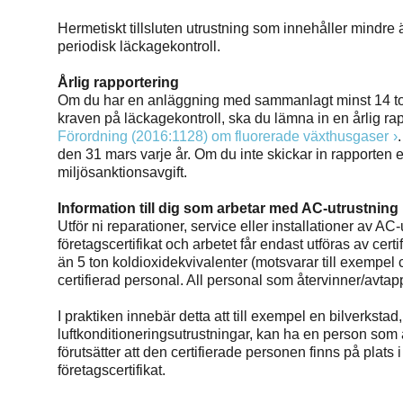
Hermetiskt tillsluten utrustning som innehåller mindre
periodisk läckagekontroll.
Årlig rapportering
Om du har en anläggning med sammanlagt minst 14 to
kraven på läckagekontroll, ska du lämna in en årlig ra
Förordning (2016:1128) om fluorerade växthusgaser
den 31 mars varje år. Om du inte skickar in rapporten e
miljösanktionsavgift.
Information till dig som arbetar med AC-utrustning 
Utför ni reparationer, service eller installationer av AC
företagscertifikat och arbetet får endast utföras av c
än 5 ton koldioxidekvivalenter (motsvarar till exempel
certifierad personal. All personal som återvinner/avtap
I praktiken innebär detta att till exempel en bilverkstad
luftkonditioneringsutrustningar, kan ha en person som ä
förutsätter att den certifierade personen finns på plats 
företagscertifikat.