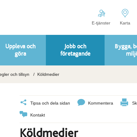
E-tjänster
Karta
Uppleva och
Jobb och
Bygga, b
göra
företagande
milj
regler och tillsyn
Köldmedier
Tipsa och dela sidan
Kommentera
Sk
Kontakt
Köldmedier