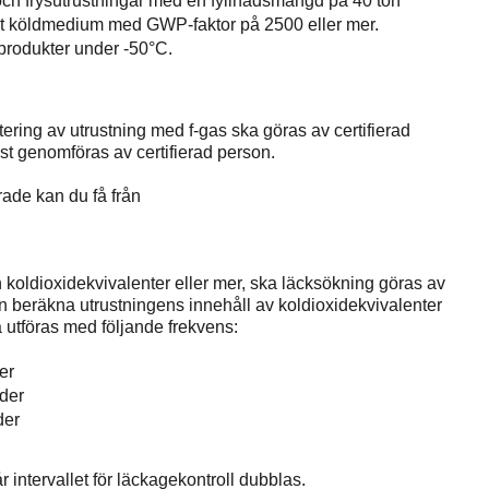
- och frysutrustningar med en fyllnadsmängd på 40 ton
at köldmedium med GWP-faktor på 2500 eller mer.
 produkter under -50°C.
tering av utrustning med f-gas ska göras av certifierad
ast genomföras av certifierad person.
rade kan du få från
 koldioxidekvivalenter eller mer, ska läcksökning göras av
n beräkna utrustningens innehåll av koldioxidekvivalenter
a utföras med följande frekvens:
er
ader
der
intervallet för läckagekontroll dubblas.