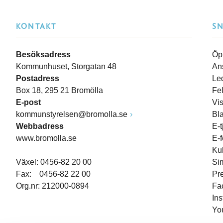
KONTAKT
S
Besöksadress
Öp
Kommunhuset, Storgatan 48
An
Postadress
Le
Box 18, 295 21 Bromölla
Fe
E-post
Vi
kommunstyrelsen@bromolla.se
Bl
Webbadress
E-t
www.bromolla.se
E-
Ku
Växel: 0456-82 20 00
Si
Fax: 0456-82 22 00
Pr
Org.nr: 212000-0894
Fa
In
Yo