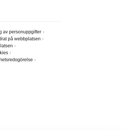
 av personuppgifter
drat på webbplatsen
latsen
kies
ghetsredogörelse