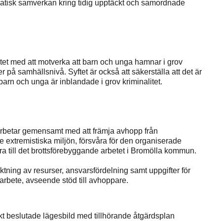
atisk samverkan kring tidig upptäckt och samordnade
etet med att motverka att barn och unga hamnar i grov
 på samhällsnivå. Syftet är också att säkerställa att det är
arn och unga är inblandade i grov kriminalitet.
betar gemensamt med att främja avhopp från
e extremistiska miljön, försvåra för den organiserade
ra till det brottsförebyggande arbetet i Bromölla kommun.
tning av resurser, ansvarsfördelning samt uppgifter för
bete, avseende stöd till avhoppare.
iskt beslutade lägesbild med tillhörande åtgärdsplan