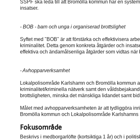
SSPF ska leda till att Bromölla kommun har en system
insatser.
- BOB - barn och unga i organiserad brottslighet
Syftet med "BOB" är att förstärka och effektivisera arb
kriminalitet. Detta genom konkreta åtgärder och insatser
effektiva och ändamålsenliga åtgärder som vidtas när b
- Avhopparverksamhet
Lokalpolisområde Karlshamn och Bromölla kommun ar
kriminalitet/kriminella nätverk samt den våldsbejakand
brottsligheten, minska det mänskliga lidandet samt bid
Målet med avhopparverksamheten är att tydliggöra inrik
Bromölla kommun och Lokalpolisområde Karlshamns ar
Fokusområde
Beskrivs i medborgarlöfte (kortsiktiga 1 år) och i polit