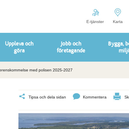
E-tjänster
Karta
Uppleva och
Jobb och
Bygga, b
göra
företagande
milj
renskommelse med polisen 2025-2027
Tipsa och dela sidan
Kommentera
Sk