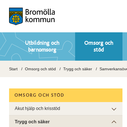
Utbildning och
Omsorg och
barnomsorg
stöd
Start
Omsorg och stöd
Trygg och säker
Samverkansöve
OMSORG OCH STÖD
Akut hjälp och krisstöd
Trygg och säker