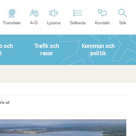
Translate
A-Ö
Lyssna
Sidkarta
Kontakt
Sök
o och
Trafik och
Kommun och
ö
resor
politik
riv ut