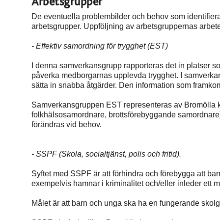
Arbetsgrupper
De eventuella problembilder och behov som identifieras i
arbetsgrupper. Uppföljning av arbetsgruppernas arbete 
- Effektiv samordning för trygghet (EST)
I denna samverkansgrupp rapporteras det in platser 
påverka medborgarnas upplevda trygghet. I samverkans
sätta in snabba åtgärder. Den information som framkom
Samverkansgruppen EST representeras av Bromölla kom
folkhälsosamordnare, brottsförebyggande samordnare)
förändras vid behov.
- SSPF (Skola, socialtjänst, polis och fritid).
Syftet med SSPF är att förhindra och förebygga att ba
exempelvis hamnar i kriminalitet och/eller inleder ett 
Målet är att barn och unga ska ha en fungerande skolgång