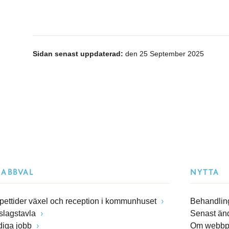
Sidan senast uppdaterad:
den 25 September 2025
NABBVAL
NYTTA
pettider växel och reception i kommunhuset
Behandling
slagstavla
Senast än
diga jobb
Om webbp