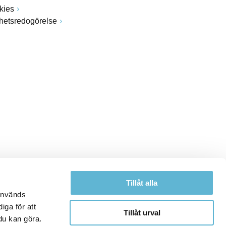
kies
ghetsredogörelse
Tillåt alla
 används
iga för att
Tillåt urval
du kan göra.