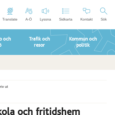
Translate
A-Ö
Lyssna
Sidkarta
Kontakt
Sök
o och
Trafik och
Kommun och
ö
resor
politik
riv ut
skola och fritidshem