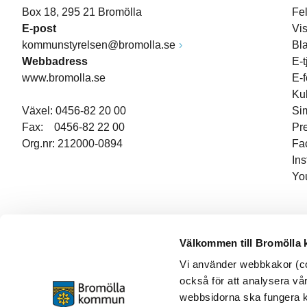
Box 18, 295 21 Bromölla
Fe
E-post
Vi
kommunstyrelsen@bromolla.se
Bl
Webbadress
E-t
www.bromolla.se
E-
Ku
Växel: 0456-82 20 00
Si
Fax: 0456-82 22 00
Pr
Org.nr: 212000-0894
Fa
In
Yo
Välkommen till Bromölla
Vi använder webbkakor (coo
också för att analysera vår
webbsidorna ska fungera ko