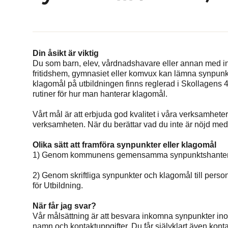
Din åsikt är viktig
Du som barn, elev, vårdnadshavare eller annan med in
fritidshem, gymnasiet eller komvux kan lämna synpunk
klagomål på utbildningen finns reglerad i Skollagens 4
rutiner för hur man hanterar klagomål.
Vårt mål är att erbjuda god kvalitet i våra verksamheter
verksamheten. När du berättar vad du inte är nöjd med får 
Olika sätt att framföra synpunkter eller klagomål
1) Genom kommunens gemensamma synpunktshanteri
2) Genom skriftliga synpunkter och klagomål till person
för Utbildning.
När får jag svar?
Vår målsättning är att besvara inkomna synpunkter ino
namn och kontaktuppgifter. Du får självklart även kon