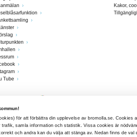
lanmälan
Kakor, coo
sselblåsarfunktion
Tillgängli
ankettsamling
jänster
förslag
lturpunkten
mhallen
essrum
cebook
stagram
u Tube
 kommun!
kies) för att förbättra din upplevelse av bromolla.se. Cookies
 trafik, samla information och statistik. Vissa cookies är nödvänd
rrekt och andra kan du välja att stänga av. Nedan finns de val 