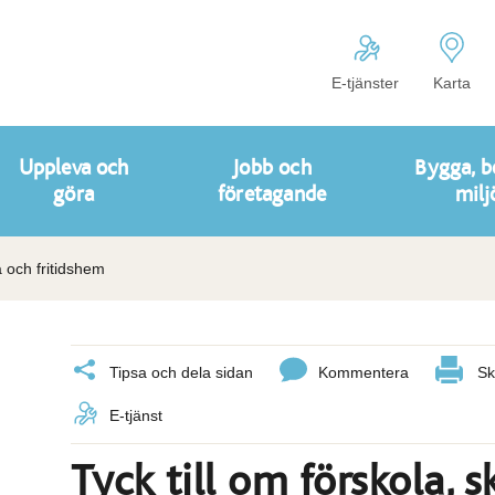
E-tjänster
Karta
Uppleva och
Jobb och
Bygga, b
göra
företagande
milj
a och fritidshem
Tipsa och dela sidan
Kommentera
Sk
E-tjänst
Tyck till om förskola, 