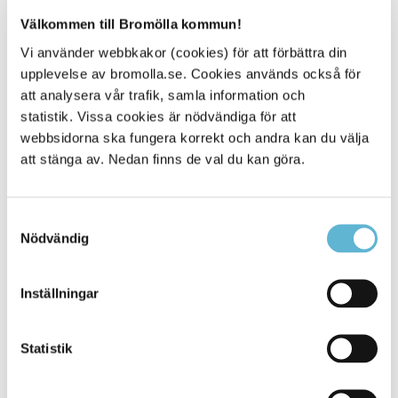
Välkommen till Bromölla kommun!
Ta del av översiktsplanen i pdf-format
Vi använder webbkakor (cookies) för att förbättra din
upplevelse av bromolla.se. Cookies används också för
Översiktsplan 2045 Bromölla kommun (pdf)
att analysera vår trafik, samla information och
Mark- och vattenanvändningskarta ÖP 2045 (pdf)
statistik. Vissa cookies är nödvändiga för att
Kortversion - Översiktsplan 2045 Bromölla kommun
webbsidorna ska fungera korrekt och andra kan du välja
(pdf)
att stänga av. Nedan finns de val du kan göra.
Hållbarhetskonsekvensbedömning (pdf)
Bilaga Riksintressen, skyddade områden och MKN
(pdf)
Samtyckesval
Sammanställning tidig medborgardialog (pdf)
Nödvändig
Särskilt utlåtande (pdf)
Samrådsredogörelse (pdf)
Länsstyrelsens granskningsyttrande (pdf)
Inställningar
Statistik
Kontakt