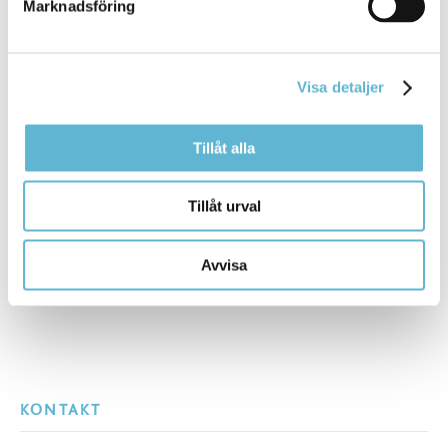
Marknadsföring
Hans Reidel
Planarkitekt
0456-82 20 76
hans.reidel@bromolla.se
Visa detaljer
Tillåt alla
Sidan senast uppdaterad:
den 1 July 2026
Tillåt urval
Avvisa
KONTAKT