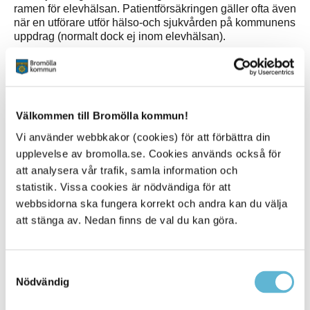
ramen för elevhälsan. Patientförsäkringen gäller ofta även
när en utförare utför hälso-och sjukvården på kommunens
uppdrag (normalt dock ej inom elevhälsan).
Anmäla patientskada
Du som har drabbats av en patientskada hos Bromölla
kommun har möjlighet att vända dig direkt till vårt
försäkringsbolag Kommunassurans. Du gör din
Välkommen till Bromölla kommun!
skadeanmälan med hjälp av försäkringsbolagets
Vi använder webbkakor (cookies) för att förbättra din
onlinetjänst :
upplevelse av bromolla.se. Cookies används också för
Anmälan av patientskada – Kommunassurans
att analysera vår trafik, samla information och
statistik. Vissa cookies är nödvändiga för att
Kontaktuppgifter
webbsidorna ska fungera korrekt och andra kan du välja
att stänga av. Nedan finns de val du kan göra.
Kommunassurans Försäkring AB
Grynbodgatan 14
211 33 Malmö
skador@kommunassurans.se
Samtyckesval
040-611 22 00
Nödvändig