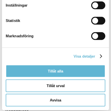
Inställningar
Sidan senast uppdaterad:
den 1 July 2026
Statistik
Marknadsföring
Visa detaljer
KONTAKT
Tillåt alla
Besöksadress
Kommunhuset, Storgatan 48
Postadress
Tillåt urval
Box 18, 295 21 Bromölla
E-post
Avvisa
kommunstyrelsen@bromolla.se
Webbadress