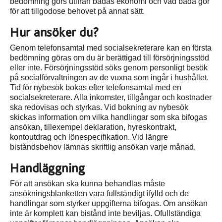
bedömning görs utifrån bådas ekonomi och vad båda gör
för att tillgodose behovet på annat sätt.
Hur ansöker du?
Genom telefonsamtal med socialsekreterare kan en första
bedömning göras om du är berättigad till försörjningsstöd
eller inte. Försörjningsstöd söks genom personligt besök
på socialförvaltningen av de vuxna som ingår i hushållet.
Tid för nybesök bokas efter telefonsamtal med en
socialsekreterare. Alla inkomster, tillgångar och kostnader
ska redovisas och styrkas. Vid bokning av nybesök
skickas information om vilka handlingar som ska bifogas
ansökan, tillexempel deklaration, hyreskontrakt,
kontoutdrag och lönespecifikation. Vid längre
biståndsbehov lämnas skriftlig ansökan varje månad.
Handläggning
För att ansökan ska kunna behandlas måste
ansökningsblanketten vara fullständigt ifylld och de
handlingar som styrker uppgifterna bifogas. Om ansökan
inte är komplett kan bistånd inte beviljas. Ofullständiga