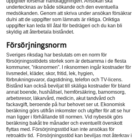
uppgifter försenar handläggningen. Ansökan ska
undertecknas av både sökande och den eventuella
medsökanden. Genom att skriva under ansökan försäkrar
du/ni att de uppgifter som lämnats är riktiga. Oriktiga
uppgifter kan leda till åtal för bedrägeri och du kan bli
skyldig att återbetala biståndet.
Försörjningsnorm
Sveriges riksdag har beslutats om en norm för
försörjningsstödets storlek som är detsamma i de flesta
kommuner, ”riksnormen”. I riksnormen ingår kostnader för
livsmedel, kläder, skor, fritid, lek, hygien,
förbrukningsvaror, dagstidning, telefon och TV-licens.
Bistånd kan också beviljat till skäliga kostnader för bland
annat boende, hushållsel, hemförsäkring, barnomsorg,
arbetsresor, läkarvård, medicin, akut tandvård och
fackavgift, beroende på hur behovet ser ut. Ekonomisk
beräkning görs utifrån inkomster och utgifter för att se hur
man ligger i förhållande till normen. Vid nybesök görs
beräkning bakåt tre månader och eventuellt överskott
flyttas med. Försörjningsstöd kan inte ansökas för
retroaktiv tid. Försörjningsstöd kan beviljas mot återkrav i