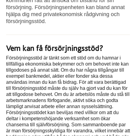
kommunen rätt att ansöka om bistånd för sin
försörjning. Försörjningsenheten kan bland annat
hjälpa dig med privatekonomisk rådgivning och
försörjningsstöd.
Vem kan få försörjningsstöd?
Försörjningsstöd är tänkt som ett stöd om du hamnar i
tillfälliga ekonomiska bekymmer och om behovet inte kan
tillgodoses på annat sätt. Om du har några tillgångar till
exempel bankmedel, aktier eller fonder ska dessa
användas innan du kan få bidrag. För att vara berättigad
till försörjningsstöd måste du själv ha gjort vad du kan för
att tillgodose behovet. Om du är arbetslös måste du stå till
arbetsmarknadens förfogande, aktivt söka och godta
lämpligt anvisat arbete eller annan sysselsättning.
Försörjningsstödet kan beviljas med villkor om att du
deltar i kompetenshöjande verksamhet som ökar
chanserna till självförsörjning. Som sammanboende par
är man försörjningsskyldiga för varandra, vilket innebär att