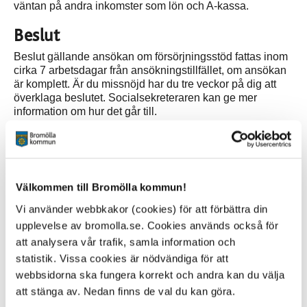
väntan på andra inkomster som lön och A-kassa.
Beslut
Beslut gällande ansökan om försörjningsstöd fattas inom
cirka 7 arbetsdagar från ansökningstillfället, om ansökan
är komplett. Är du missnöjd har du tre veckor på dig att
överklaga beslutet. Socialsekreteraren kan ge mer
information om hur det går till.
Utbetalning
Beviljat försörjningsstöd utbetalas normalt direkt till ditt
konto om det är SUS-registrerat, vilket görs på din bank.
Välkommen till Bromölla kommun!
Om det är första utbetalningen sker den normalt i
samband med beslut, annars sker utbetalning i slutet av
Vi använder webbkakor (cookies) för att förbättra din
månaden om det inte är ett kompletterande beslut.
upplevelse av bromolla.se. Cookies används också för
Normalt tar överföringen 1-3 arbetsdagar. Du ansvarar
att analysera vår trafik, samla information och
själv för betalningen av dina räkningar, om inget annat
överenskommits.
statistik. Vissa cookies är nödvändiga för att
webbsidorna ska fungera korrekt och andra kan du välja
Sekretess
att stänga av. Nedan finns de val du kan göra.