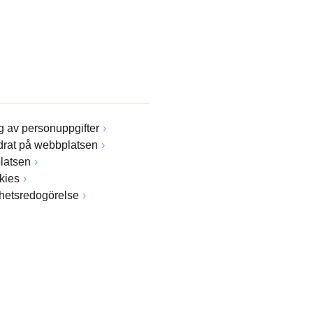
 av personuppgifter
drat på webbplatsen
latsen
kies
ghetsredogörelse