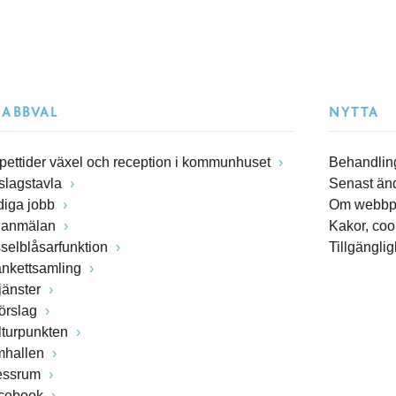
NABBVAL
NYTTA
pettider växel och reception i kommunhuset
Behandling
slagstavla
Senast än
diga jobb
Om webbp
lanmälan
Kakor, coo
sselblåsarfunktion
Tillgängli
ankettsamling
jänster
förslag
lturpunkten
mhallen
essrum
cebook