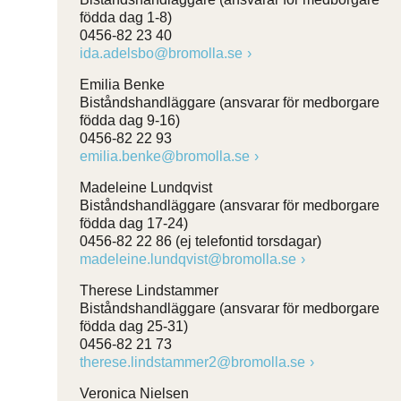
födda dag 1-8)
0456-82 23 40
ida.adelsbo@bromolla.se
Emilia Benke
Biståndshandläggare (ansvarar för medborgare
födda dag 9-16)
0456-82 22 93
emilia.benke@bromolla.se
Madeleine Lundqvist
Biståndshandläggare (ansvarar för medborgare
födda dag 17-24)
0456-82 22 86 (ej telefontid torsdagar)
madeleine.lundqvist@bromolla.se
Therese Lindstammer
Biståndshandläggare (ansvarar för medborgare
födda dag 25-31)
0456-82 21 73
therese.lindstammer2@bromolla.se
Veronica Nielsen