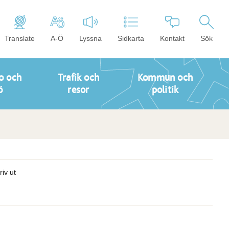
Translate
A-Ö
Lyssna
Sidkarta
Kontakt
Sök
o och
Trafik och
Kommun och
ö
resor
politik
riv ut