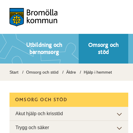
Utbildning och
Omsorg och
barnomsorg
stöd
Start
Omsorg och stöd
Äldre
Hjälp i hemmet
OMSORG OCH STÖD
Akut hjälp och krisstöd
Trygg och säker