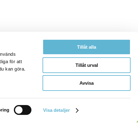
Tillåt alla
 används
iga för att
Tillåt urval
du kan göra.
Avvisa
ring
Visa detaljer