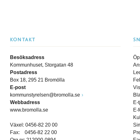
KONTAKT
S
Besöksadress
Öp
Kommunhuset, Storgatan 48
An
Postadress
Le
Box 18, 295 21 Bromölla
Fe
E-post
Vi
kommunstyrelsen@bromolla.se
Bl
Webbadress
E-t
www.bromolla.se
E-
Ku
Växel: 0456-82 20 00
Si
Fax: 0456-82 22 00
Pr
Org.nr: 212000-0894
Fa