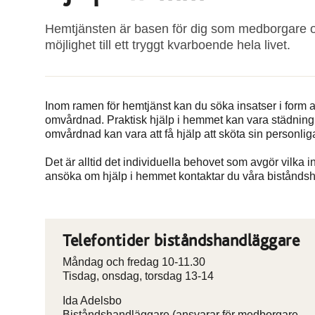
Hemtjänsten är basen för dig som medborgare om 
möjlighet till ett tryggt kvarboende hela livet.
Inom ramen för hemtjänst kan du söka insatser i form av
omvårdnad. Praktisk hjälp i hemmet kan vara städning, t
omvårdnad kan vara att få hjälp att sköta sin personliga v
Det är alltid det individuella behovet som avgör vilka in
ansöka om hjälp i hemmet kontaktar du våra bistånds
Telefontider biståndshandläggare
Måndag och fredag 10-11.30
Tisdag, onsdag, torsdag 13-14
Ida Adelsbo
Biståndshandläggare (ansvarar för medborgare