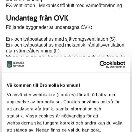
FX-ventilation= Mekanisk frånluft med värmeåtervinning
Undantag från OVK
Följande byggnader är undantagna OVK:
En- och tvåbostadshus med självdragsventilation (S).
En- och tvåbostadshus med mekanisk frånluftsventilation
utan värmeåtervinning (F).
Ekonomibyggnader för jordbruk, skogsbruk eller liknande.
Fritidshus.
Industribyggnader.
Ansvar
Välkommen till Bromölla kommun!
Det är byggnadens ägare som ska se till att
Vi använder webbkakor (cookies) för att förbättra din
funktionskontroll av ventilationssystem utförs enligt
upplevelse av bromolla.se. Cookies används också för
bestämmelserna i Plan- och bygglagen, PBL och Plan-
och byggförordningen, PBF.
att analysera vår trafik, samla information och
statistik. Vissa cookies är nödvändiga för att
Vem utför OVK?
webbsidorna ska fungera korrekt och andra kan du välja
Funktionskontrollen måste utföras av en sakkunnig
att stänga av. Nedan finns de val du kan göra.