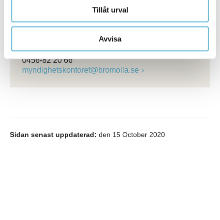
Tillåt urval
Kontakt
Avvisa
Conny Egrenius
Byggnadsinspektör
0456-82 20 66
myndighetskontoret@bromolla.se
Sidan senast uppdaterad:
den 15 October 2020