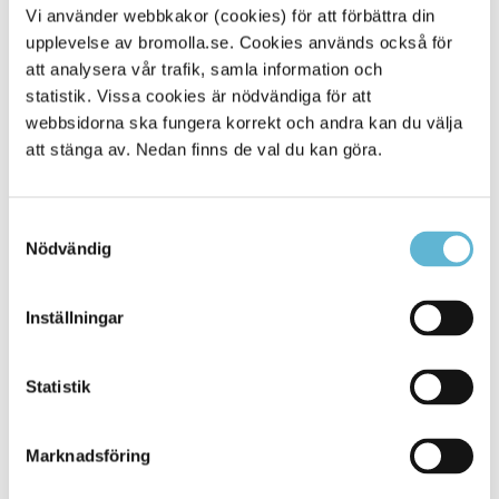
Vi använder webbkakor (cookies) för att förbättra din
upplevelse av bromolla.se. Cookies används också för
att analysera vår trafik, samla information och
statistik. Vissa cookies är nödvändiga för att
Sidan senast uppdaterad:
den 8 March 2022
webbsidorna ska fungera korrekt och andra kan du välja
att stänga av. Nedan finns de val du kan göra.
Samtyckesval
Nödvändig
Inställningar
KONTAKT
Statistik
Besöksadress
Kommunhuset, Storgatan 48
Marknadsföring
Postadress