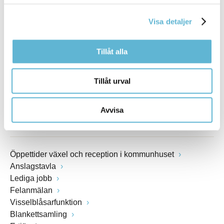
Box 18, 295 21 Bromölla
E-post
Visa detaljer
kommunstyrelsen@bromolla.se
Webbadress
www.bromolla.se
Tillåt alla
Växel: 0456-82 20 00
Tillåt urval
Fax: 0456-82 22 00
Org.nr: 212000-0894
Avvisa
SNABBVAL
Öppettider växel och reception i kommunhuset
Anslagstavla
Lediga jobb
Felanmälan
Visselblåsarfunktion
Blankettsamling