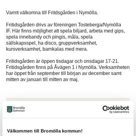
Varmt välkomna till Fritdsgården i Nymölla.
Fritidsgården drivs av föreningen Tosteberga/Nymölla
IF. Här finns möjlighet att spela biljard, arbeta med gips,
spela innebandy och pingis, måla, spela
sällskapsspel, ha disco, gruppverksamhet,
kursverksamhet, barnkalas med mera.
Fritidsgården är öppen tisdagar och onsdagar 17-21.
Fritidsgården finns på Åvägen 1 i Nymölla. Verksamheten
har öppet från september till början av december samt
mitten av januari till mitten av maj.
Kontakt
Per-Erik Persson
Kontaktperson
0709-501 104
Välkommen till Bromölla kommun!