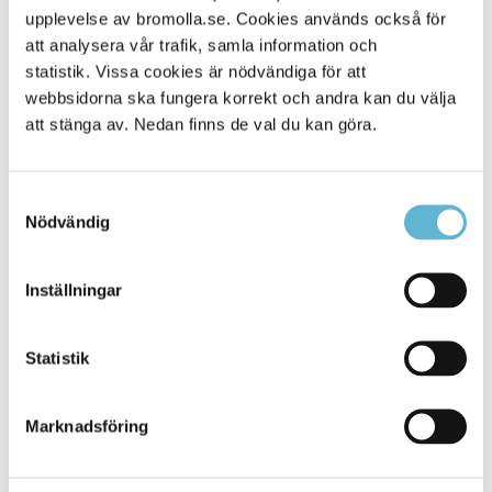
upplevelse av bromolla.se. Cookies används också för
Relaterad information
att analysera vår trafik, samla information och
statistik. Vissa cookies är nödvändiga för att
Mötestider
webbsidorna ska fungera korrekt och andra kan du välja
Kontakta din politiker
att stänga av. Nedan finns de val du kan göra.
Samtyckesval
Nödvändig
Kontakt
Kommunstyrelsen
Inställningar
kommunstyrelsen@bromolla.se
Inger Hofflander
Kommunsekreterare
Statistik
0456-82 21 72
(SMS0709-17 11 72)
inger.hofflander@bromolla.se
Marknadsföring