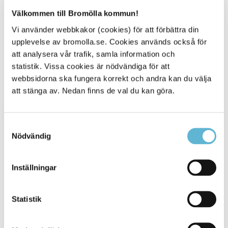
Välkommen till Bromölla kommun!
Vi använder webbkakor (cookies) för att förbättra din
upplevelse av bromolla.se. Cookies används också för
att analysera vår trafik, samla information och
statistik. Vissa cookies är nödvändiga för att
webbsidorna ska fungera korrekt och andra kan du välja
att stänga av. Nedan finns de val du kan göra.
Gonarp 51
Samtyckesval
Daglig verksamhet Gonarp är beläget i natursköna
Nödvändig
Näsum.
Läs mer om den dagliga verksamheten på Gonarp
Inställningar
Statistik