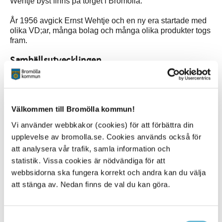
Wehtje byst finns på torget i Bromölla.
År 1956 avgick Ernst Wehtje och en ny era startade med
olika VD;ar, många bolag och många olika produkter togs
fram.
Samhällsutvecklingen
Iföverken industri har verkligen bidragit till
samhällsutvecklingen av Bromölla. Innan industrin
anlades fanns det endast ett fåtal hus och gårdar i
Bromölla. Längs med Skräbeån fanns kvarnar samt
Välkommen till Bromölla kommun!
gästgivargården vid Skansen.
Vi använder webbkakor (cookies) för att förbättra din
upplevelse av bromolla.se. Cookies används också för
I samband med att industrin anlades byggdes en del
bostäder men bostadsbyggandet tog fart först när
att analysera vår trafik, samla information och
Egnahemsföreningen bildats 1920 och det snabbt
statistik. Vissa cookies är nödvändiga för att
ökande antalet anställda inom industrin behövde
webbsidorna ska fungera korrekt och andra kan du välja
bostäder.
att stänga av. Nedan finns de val du kan göra.
Ett ökat antal bostäder kräver också bättre vägar,
vattenledningar, avloppsnät med mera vilket Iföverken till
en början stod för men efterhand tog dåvarande Bromölla
Samtyckesval