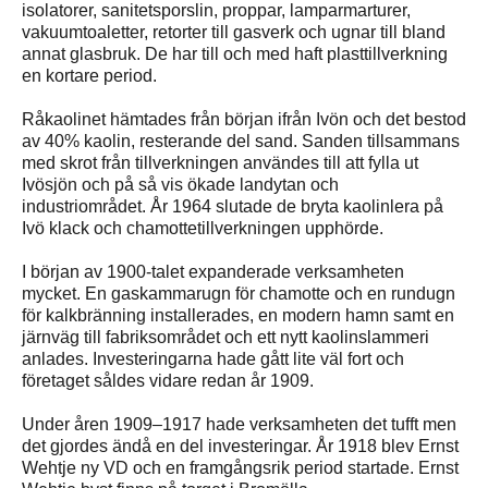
isolatorer, sanitetsporslin, proppar, lamparmarturer,
vakuumtoaletter, retorter till gasverk och ugnar till bland
annat glasbruk. De har till och med haft plasttillverkning
en kortare period.
Råkaolinet hämtades från början ifrån Ivön och det bestod
av 40% kaolin, resterande del sand. Sanden tillsammans
med skrot från tillverkningen användes till att fylla ut
Ivösjön och på så vis ökade landytan och
industriområdet. År 1964 slutade de bryta kaolinlera på
Ivö klack och chamottetillverkningen upphörde.
I början av 1900-talet expanderade verksamheten
mycket. En gaskammarugn för chamotte och en rundugn
för kalkbränning installerades, en modern hamn samt en
järnväg till fabriksområdet och ett nytt kaolinslammeri
anlades. Investeringarna hade gått lite väl fort och
företaget såldes vidare redan år 1909.
Under åren 1909–1917 hade verksamheten det tufft men
det gjordes ändå en del investeringar. År 1918 blev Ernst
Wehtje ny VD och en framgångsrik period startade. Ernst