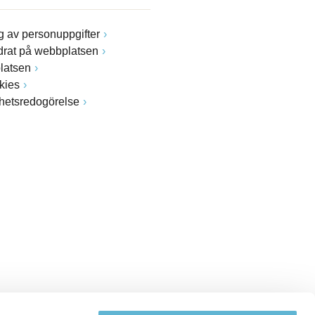
 av personuppgifter
drat på webbplatsen
latsen
kies
ghetsredogörelse