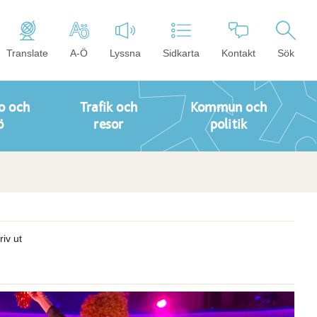
Translate
A-Ö
Lyssna
Sidkarta
Kontakt
Sök
o och
Trafik och
Kommun och
ö
resor
politik
riv ut