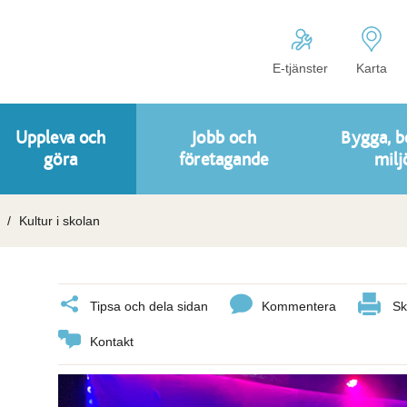
E-tjänster
Karta
Uppleva och
Jobb och
Bygga, b
göra
företagande
milj
Kultur i skolan
Tipsa och dela sidan
Kommentera
Sk
Kontakt