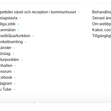
pettider växel och reception i kommunhuset
Behandling
slagstavla
Senast än
diga jobb
Om webbp
lanmälan
Kakor, coo
sselblåsarfunktion
Tillgängli
ankettsamling
jänster
förslag
lturpunkten
mhallen
essrum
cebook
stagram
u Tube