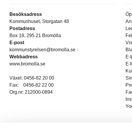
Besöksadress
Öp
Kommunhuset, Storgatan 48
An
Postadress
Le
Box 18, 295 21 Bromölla
Fe
E-post
Vi
kommunstyrelsen@bromolla.se
Bl
Webbadress
E-t
www.bromolla.se
E-
Ku
Växel: 0456-82 20 00
Si
Fax: 0456-82 22 00
Pr
Org.nr: 212000-0894
Fa
In
Yo