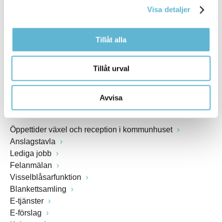
kommunstyrelsen@bromolla.se
Visa detaljer
Webbadress
www.bromolla.se
Tillåt alla
Växel: 0456-82 20 00
Fax: 0456-82 22 00
Tillåt urval
Org.nr: 212000-0894
Avvisa
SNABBVAL
Öppettider växel och reception i kommunhuset
Anslagstavla
Lediga jobb
Felanmälan
Visselblåsarfunktion
Blankettsamling
E-tjänster
E-förslag