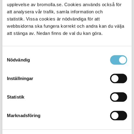
upplevelse av bromolla.se. Cookies används också för
Familjerådgivningens webbplats
att analysera vår trafik, samla information och
Våld i nära relation Bromölla kommun
statistik. Vissa cookies är nödvändiga för att
webbsidorna ska fungera korrekt och andra kan du välja
att stänga av. Nedan finns de val du kan göra.
Sidan senast uppdaterad:
den 4 May 2026
Samtyckesval
Nödvändig
Inställningar
KONTAKT
Statistik
Besöksadress
Kommunhuset, Storgatan 48
Postadress
Marknadsföring
Box 18, 295 21 Bromölla
E-post