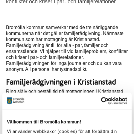
konflikter och kriser i par- och familjerelationer.
Bromölla kommun samverkar med de tre närliggande
kommunerna när det gäller familjerådgivning. Närmaste
kommun som har mottagning är Kristianstad.
Familjerådgivning är till för alla - par, familjer och
ensamstående. Vi hjälper till vid familjeproblem, konflikter
och kriser i par- och familjerelationer.
Familjerådgivningen för inga journaler och du kan vara
anonym. All personal har tystnadsplikt.
Familjerådgivningen i Kristianstad
Ring själv och beställ tid på mottagningen i Kristianstad
044-13 40 40. Besöket är kostnadsfritt. Mottagningen
ligger på Lasarettsboulevarden 4 B.
Välkommen till Bromölla kommun!
Relaterad information
Vi använder webbkakor (cookies) för att förbättra din