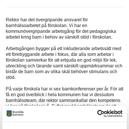
Rektor har det övergripande ansvaret för
barnhälsoarbetet på förskolan. Vi har en
kommunövergripande arbetsgång för det pedagogiska
arbetet kring barn i behov av särskilt stöd i förskolan.
Arbetsgången bygger på ett inkluderande arbetssätt med
ett förebyggande arbete i fokus, där alla som arbetar i
förskolan samverkar för att erbjuda en god miljö för lek,
utveckling och lärande samt särskilt uppmärksammar och
bistår de barn som av olika skäl behöver stimulans och
stöd.
På varje förskola har vi sex barnkonferenser per år. För att
få en god överblick i hela kommunen har vi dessutom
barnhälsoteam, där rektor sammankallar den kompetens
vi har på förskolenivå. Syftet med barnhälsoteam är att
skapa en helhetsbild för vilka stödinsatser som pågår,
vilka behov som finns framöver och kring goda exempel i
arbetet för barn med särskilda rättigheter.