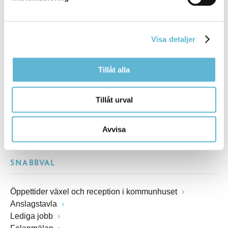
Kommunhuset, Storgatan 48
Postadress
Box 18, 295 21 Bromölla
Visa detaljer
E-post
kommunstyrelsen@bromolla.se
Tillåt alla
Webbadress
www.bromolla.se
Tillåt urval
Växel: 0456-82 20 00
Fax: 0456-82 22 00
Avvisa
Org.nr: 212000-0894
SNABBVAL
Öppettider växel och reception i kommunhuset
Anslagstavla
Lediga jobb