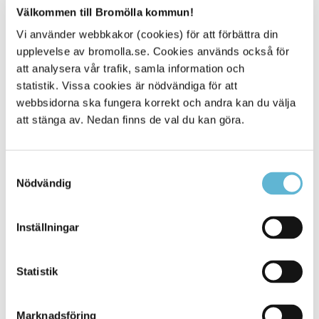
Välkommen till Bromölla kommun!
Det finns tre specialpedagoger som arbetar i var sitt
område inom förskolorna. De samverkar med
Vi använder webbkakor (cookies) för att förbättra din
specialpedagog i tal och språk, förskolekonsulent,
upplevelse av bromolla.se. Cookies används också för
socialen, logoped och barnhälsovården - allt för för
att analysera vår trafik, samla information och
barnens bästa.
statistik. Vissa cookies är nödvändiga för att
webbsidorna ska fungera korrekt och andra kan du välja
att stänga av. Nedan finns de val du kan göra.
Sidan senast uppdaterad:
den 26 April 2024
Samtyckesval
Nödvändig
Inställningar
Statistik
KONTAKT
Marknadsföring
Besöksadress