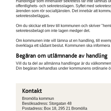
Handlingar som innehåller sekretess får inte lämnas ut
offentlighets- och sekretesslagen. Syftet med sekretes
ärenden som rör socialtjänsten. Det innebär att komm
sekretessbeläggas.
Om du skickar ett brev till kommunen och skriver "hemlig
sekretessbelagt om inte lagen medger det.
Om kommunen inte vill lämna ut en handling, till exempel
överklaga ett sådant beslut. Kommunen ska informera 
Begäran om utlämnande av handling
Vill du ta del av allmänna handlingar är du välkommen 
Din begäran behandlas under kommunens ordinarie öp
Kontakt
Bromölla kommun
Besöksadress: Storgatan 48
Postadress: Box 18, 295 21 Bromölla