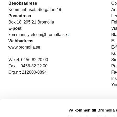
Besöksadress
Öp
Kommunhuset, Storgatan 48
An
Postadress
Le
Box 18, 295 21 Bromölla
Fe
E-post
Vi
kommunstyrelsen@bromolla.se
Bl
Webbadress
E-t
www.bromolla.se
E-
Ku
Växel: 0456-82 20 00
Si
Fax: 0456-82 22 00
Pr
Org.nr: 212000-0894
Fa
In
Yo
Välkommen till Bromölla