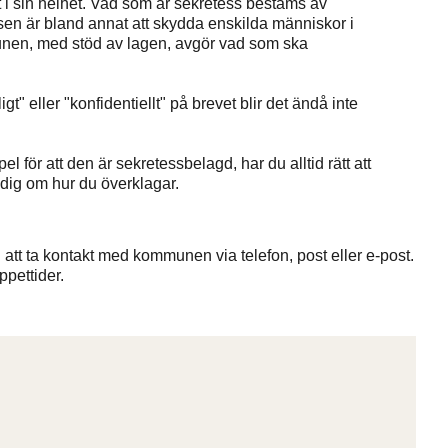
 i sin helhet. Vad som är sekretess bestäms av
sen är bland annat att skydda enskilda människor i
unen, med stöd av lagen, avgör vad som ska
t" eller "konfidentiellt" på brevet blir det ändå inte
 för att den är sekretessbelagd, har du alltid rätt att
dig om hur du överklagar.
att ta kontakt med kommunen via telefon, post eller e-post.
pettider.