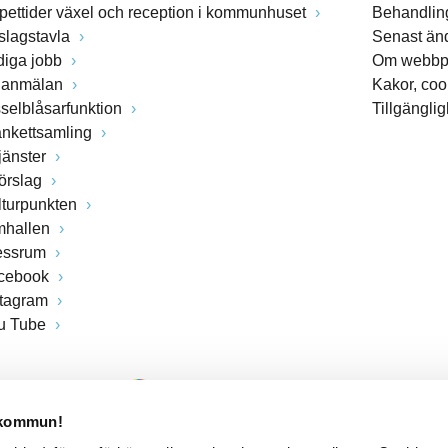
pettider växel och reception i kommunhuset
Behandling
slagstavla
Senast än
diga jobb
Om webbp
lanmälan
Kakor, coo
sselblåsarfunktion
Tillgängli
ankettsamling
jänster
förslag
lturpunkten
mhallen
essrum
cebook
stagram
u Tube
 kommun!