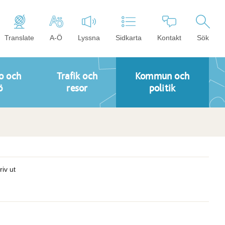
Translate
A-Ö
Lyssna
Sidkarta
Kontakt
Sök
o och
Trafik och
Kommun och
ö
resor
politik
riv ut