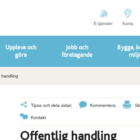
E-tjänster
Karta
Uppleva och
Jobb och
Bygga, b
göra
företagande
milj
g handling
Tipsa och dela sidan
Kommentera
Sk
Kontakt
Offentlig handling