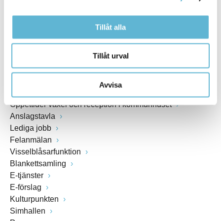
www.bromolla.se
Växel: 0456-82 20 00
Tillåt alla
Fax: 0456-82 22 00
Org.nr: 212000-0894
Tillåt urval
SNABBVAL
Avvisa
Öppettider växel och reception i kommunhuset
Anslagstavla
Lediga jobb
Felanmälan
Visselblåsarfunktion
Blankettsamling
E-tjänster
E-förslag
Kulturpunkten
Simhallen