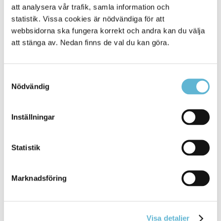
Sidan senast uppdaterad:
den 3 June 2024
att analysera vår trafik, samla information och
statistik. Vissa cookies är nödvändiga för att
webbsidorna ska fungera korrekt och andra kan du välja
att stänga av. Nedan finns de val du kan göra.
Samtyckesval
Nödvändig
KONTAKT
Inställningar
Besöksadress
Statistik
Kommunhuset, Storgatan 48
Postadress
Box 18, 295 21 Bromölla
Marknadsföring
E-post
kommunstyrelsen@bromolla.se
Webbadress
Visa detaljer