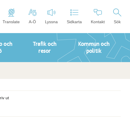
Translate
A-Ö
Lyssna
Sidkarta
Kontakt
Sök
o och
Trafik och
Kommun och
ö
resor
politik
riv ut