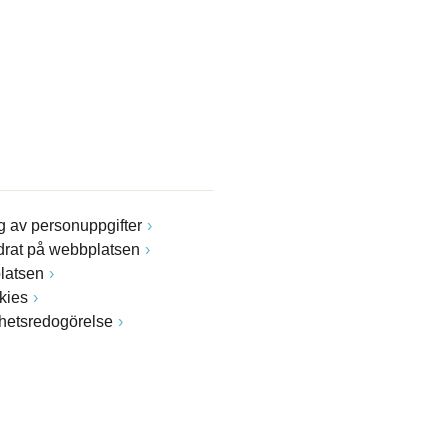
 av personuppgifter
drat på webbplatsen
latsen
kies
ghetsredogörelse