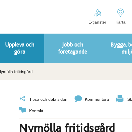
E-tjänster
Karta
Uppleva och
Jobb och
Bygga, b
göra
företagande
milj
ymölla fritidsgård
Tipsa och dela sidan
Kommentera
Sk
Kontakt
Nymölla fritidsgård