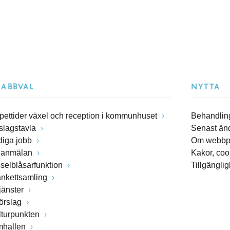
NABBVAL
NYTTA
pettider växel och reception i kommunhuset
Behandling
slagstavla
Senast än
diga jobb
Om webbp
lanmälan
Kakor, coo
sselblåsarfunktion
Tillgängli
ankettsamling
jänster
förslag
lturpunkten
mhallen