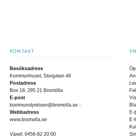
KONTAKT
S
Besöksadress
Öp
Kommunhuset, Storgatan 48
An
Postadress
Le
Box 18, 295 21 Bromölla
Fe
E-post
Vi
kommunstyrelsen@bromolla.se
Bl
Webbadress
E-t
www.bromolla.se
E-
Ku
Växel: 0456-82 20 00
Si