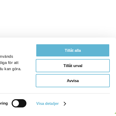
Tillåt alla
 används
iga för att
Tillåt urval
du kan göra.
Avvisa
ring
Visa detaljer