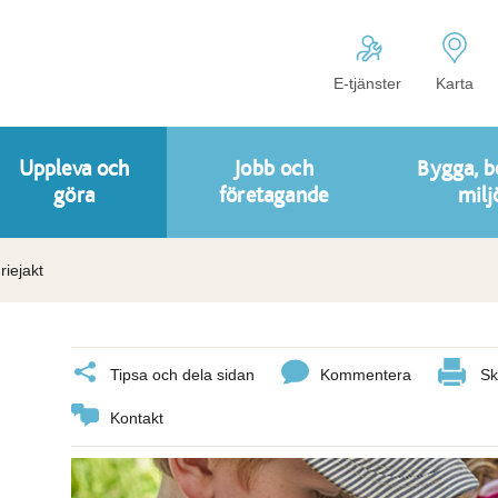
E-tjänster
Karta
Uppleva och
Jobb och
Bygga, b
göra
företagande
milj
iejakt
Tipsa och dela sidan
Kommentera
Sk
Kontakt