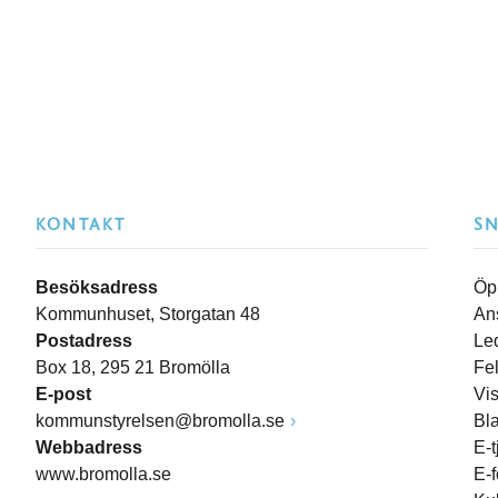
KONTAKT
S
Besöksadress
Öp
Kommunhuset, Storgatan 48
An
Postadress
Le
Box 18, 295 21 Bromölla
Fe
E-post
Vi
kommunstyrelsen@bromolla.se
Bl
Webbadress
E-t
www.bromolla.se
E-