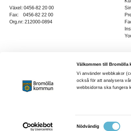
Ku
Växel: 0456-82 20 00
Si
Fax: 0456-82 22 00
Pr
Org.nr: 212000-0894
Fa
In
Yo
Välkommen till Bromölla
Vi använder webbkakor (coo
också för att analysera vår
webbsidorna ska fungera ko
Samtyckesval
Nödvändig