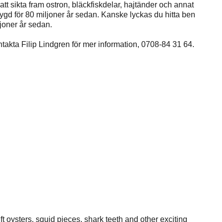
tt sikta fram ostron, bläckfiskdelar, hajtänder och annat
ygd för 80 miljoner år sedan. Kanske lyckas du hitta ben
joner år sedan.
ntakta Filip Lindgren för mer information, 0708-84 31 64.
ift oysters, squid pieces, shark teeth and other exciting