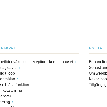
NABBVAL
NYTTA
pettider växel och reception i kommunhuset
Behandling
slagstavla
Senast än
diga jobb
Om webbp
lanmälan
Kakor, coo
sselblåsarfunktion
Tillgängli
ankettsamling
jänster
förslag