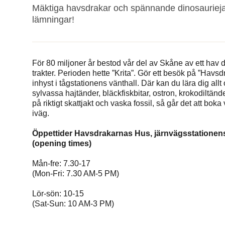
Mäktiga havsdrakar och spännande dinosauriejakt
lämningar!
För 80 miljoner år bestod vår del av Skåne av ett hav
trakter. Perioden hette ”Krita”. Gör ett besök på ”Hav
inhyst i tågstationens vänthall. Där kan du lära dig allt
sylvassa hajtänder, bläckfiskbitar, ostron, krokodiltänd
på riktigt skattjakt och vaska fossil, så går det att bok
iväg.
Öppettider Havsdrakarnas Hus, järnvägsstationens
(opening times)
Mån-fre: 7.30-17
(Mon-Fri: 7.30 AM-5 PM)
Lör-sön: 10-15
(Sat-Sun: 10 AM-3 PM)