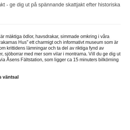
 - ge dig ut på spännande skattjakt efter historiska
 där mäktiga ödlor, havsdrakar, simmade omkring i våra
sdrakarnas Hus” ett charmigt och informativt museum som är
 om krittidens lämningar och ta del av riktiga fynd av
er, sjöborrar med mer som vilar i montrarna. Vill du ge dig ut
a via Åsens Fältstation, som ligger ca 15 minuters bilkörning
 väntsal