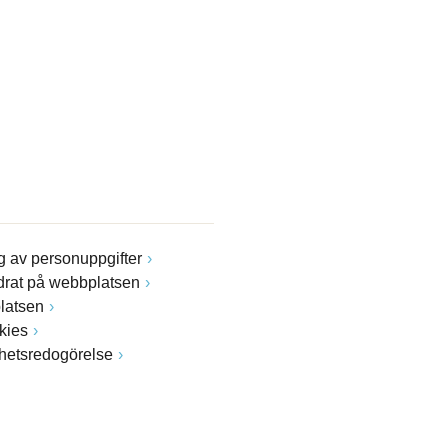
 av personuppgifter
drat på webbplatsen
latsen
kies
ghetsredogörelse