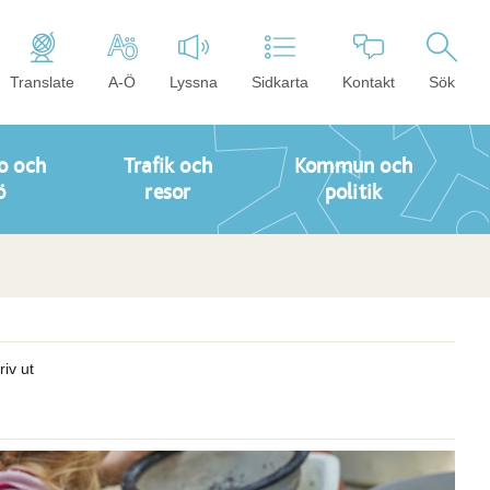
Translate
A-Ö
Lyssna
Sidkarta
Kontakt
Sök
o och
Trafik och
Kommun och
ö
resor
politik
riv ut