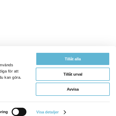
Tillåt alla
 används
iga för att
Tillåt urval
du kan göra.
Avvisa
ring
Visa detaljer