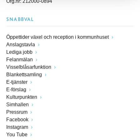
Org.nr: 212000-0894
SNABBVAL
Öppettider växel och reception i kommunhuset
Anslagstavla
Lediga jobb
Felanmälan
Visselblåsarfunktion
Blankettsamling
E-tjänster
E-förslag
Kulturpunkten
Simhallen
Pressrum
Facebook
Instagram
You Tube