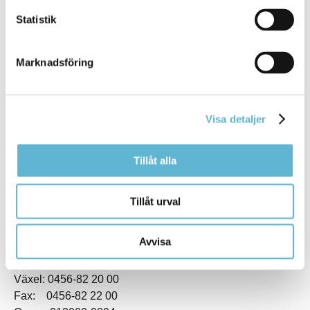
Statistik
Marknadsföring
KONTAKT
Visa detaljer
Besöksadress
Kommunhuset, Storgatan 48
Tillåt alla
Postadress
Box 18, 295 21 Bromölla
E-post
Tillåt urval
kommunstyrelsen@bromolla.se
Webbadress
Avvisa
www.bromolla.se
Växel: 0456-82 20 00
Fax: 0456-82 22 00