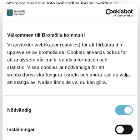
eftersom ansökan inte behandlas förrän avgiften är
betald. Avgifter för olika typer av tillstånd finns tydligt
angivet om du följer ovan länk.
Välkommen till Bromölla kommun!
Allmänna frågor om evenemang
Vi använder webbkakor (cookies) för att förbättra din
upplevelse av bromolla.se. Cookies används också för
Mikael Persson
att analysera vår trafik, samla information och
Näringslivsutvecklare
statistik. Vissa cookies är nödvändiga för att
0456-82 20 06
mikael.persson@bromolla.se
webbsidorna ska fungera korrekt och andra kan du välja
att stänga av. Nedan finns de val du kan göra.
Samtyckesval
Nödvändig
Sidan senast uppdaterad:
den 3 April 2025
Inställningar