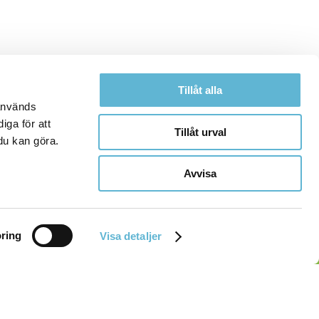
Tillåt alla
 används
iga för att
Tillåt urval
du kan göra.
Avvisa
ring
Visa detaljer