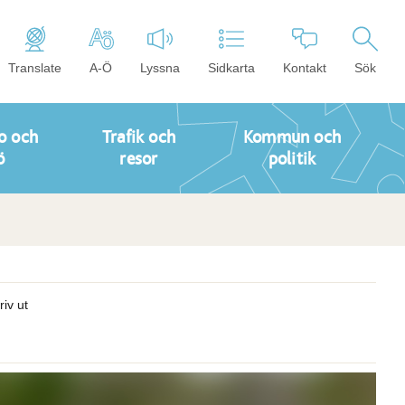
Translate
A-Ö
Lyssna
Sidkarta
Kontakt
Sök
o och
Trafik och
Kommun och
ö
resor
politik
riv ut