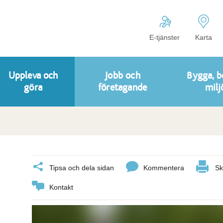
E-tjänster
Karta
Uppleva och
Jobb och
Bygga, b
göra
företagande
milj
Tipsa och dela sidan
Kommentera
Sk
Kontakt