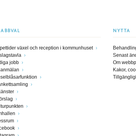
NABBVAL
NYTTA
pettider växel och reception i kommunhuset
Behandling
slagstavla
Senast än
diga jobb
Om webbp
lanmälan
Kakor, coo
sselblåsarfunktion
Tillgängli
ankettsamling
jänster
förslag
lturpunkten
mhallen
essrum
cebook
stagram