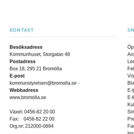
KONTAKT
S
Besöksadress
Öp
Kommunhuset, Storgatan 48
An
Postadress
Le
Box 18, 295 21 Bromölla
Fe
E-post
Vi
kommunstyrelsen@bromolla.se
Bl
Webbadress
E-t
www.bromolla.se
E-
Ku
Växel: 0456-82 20 00
Si
Fax: 0456-82 22 00
Pr
Org.nr: 212000-0894
Fa
In