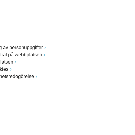
 av personuppgifter
drat på webbplatsen
latsen
kies
ghetsredogörelse