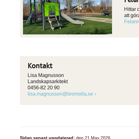
Hittar
att gö
Felanm
Kontakt
Lisa Magnusson
Landskapsarkitekt
0456-82 20 90
lisa.magnusson@bromolla.se
Sidan senast uppdaterad:
den 21 May 2026