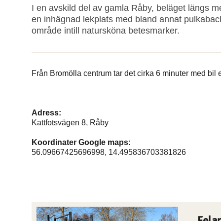
I en avskild del av gamla Råby, beläget längs 
en inhägnad lekplats med bland annat pulkabacke 
område intill natursköna betesmarker.
Från Bromölla centrum tar det cirka 6 minuter med bil 
Adress:
Kattfotsvägen 8, Råby
Koordinater Google maps:
56.09667425696998, 14.495836703381826
Fela