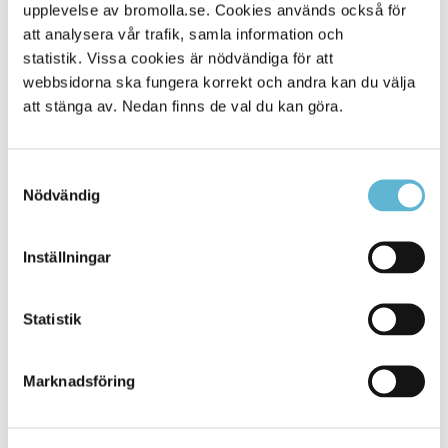
Tåg med SJ
upplevelse av bromolla.se. Cookies används också för
Flyg till Copenhagen Airport
att analysera vår trafik, samla information och
statistik. Vissa cookies är nödvändiga för att
webbsidorna ska fungera korrekt och andra kan du välja
att stänga av. Nedan finns de val du kan göra.
Kontakt
Sara Widesjö
Samtyckesval
Turismstrateg
Nödvändig
0456-82 22 51
(SMS0709-17 12 51)
sara.widesjo@bromolla.se
Inställningar
Bromölla turistinformation
Hermansens gata 22
Statistik
Box 18, 291 25 Bromölla
0456-82 22 22
turistinfo@bromolla.se
Marknadsföring