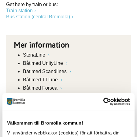
Get here by train or bus:
Train station
Bus station (central Bromölla)
Mer information
StenaLine
Båt med UnityLine
Båt med Scandlines
Båt med TTLine
Båt med Forsea
Båt med Polferries
Flyg till Kristianstad Österlen Airport
Flyg till Ronneby Airport
Tåg eller buss med Skånetrafiken
Välkommen till Bromölla kommun!
Tåg eller buss med Blekingetrafiken
Vi använder webbkakor (cookies) för att förbättra din