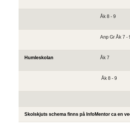
Åk 8 - 9
Anp Gr Åk 7 - 
Humleskolan
Åk 7
Åk 8 - 9
Skolskjuts schema finns på InfoMentor ca en vec