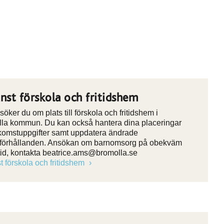
änst förskola och fritidshem
öker du om plats till förskola och fritidshem i
la kommun. Du kan också hantera dina placeringar
komstuppgifter samt uppdatera ändrade
eförhållanden. Ansökan om barnomsorg på obekväm
tid, kontakta beatrice.ams@bromolla.se
st förskola och fritidshem