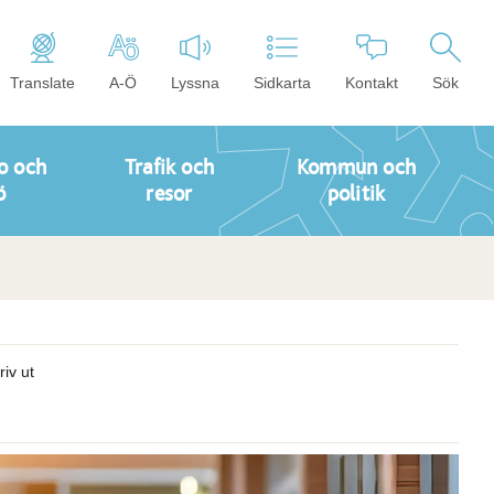
Translate
A-Ö
Lyssna
Sidkarta
Kontakt
Sök
o och
Trafik och
Kommun och
ö
resor
politik
riv ut