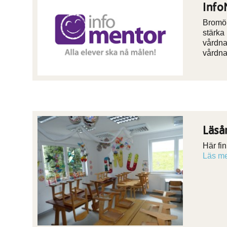
Info
Bromöl
stärka
vårdna
vårdn
Läså
Här fi
Läs m