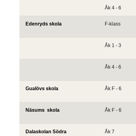
Åk 4 - 6
Edenryds skola
F-klass
Åk 1 - 3
Åk 4 - 6
Gualövs skola
Åk F - 6
Näsums  skola
Åk F - 6
Dalaskolan Södra
Åk 7