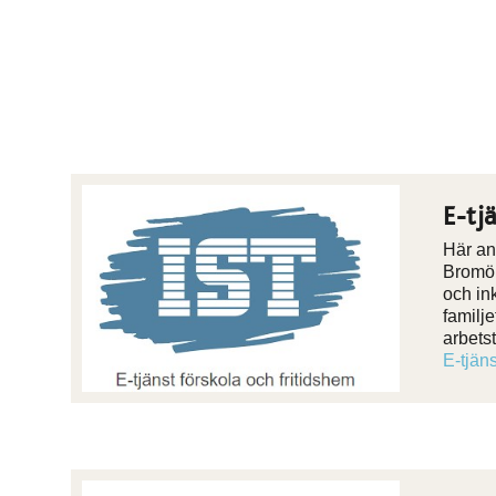
E-tj
Här ans
Bromöl
och in
familj
arbets
E-tjän