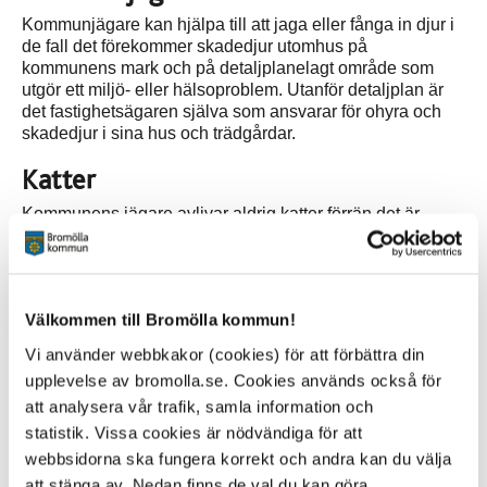
Kommunjägare kan hjälpa till att jaga eller fånga in djur i
de fall det förekommer skadedjur utomhus på
kommunens mark och på detaljplanelagt område som
utgör ett miljö- eller hälsoproblem. Utanför detaljplan är
det fastighetsägaren själva som ansvarar för ohyra och
skadedjur i sina hus och trädgårdar.
Katter
Kommunens jägare avlivar aldrig katter förrän det är
säkerställt att de är övergivna eller förvildade.
Kommunjägaren hjälper inte till vid
viltolyckor
Välkommen till Bromölla kommun!
Kommunjägaren tar inte hand om skadade djur i
Vi använder webbkakor (cookies) för att förbättra din
samband med trafikolycka, det är
upplevelse av bromolla.se. Cookies används också för
Nationella Viltolycktsrådets
ansvar. Kolliderar du med
att analysera vår trafik, samla information och
vilt ska du ringa 112.
statistik. Vissa cookies är nödvändiga för att
Möss och råttor, myror och getingar hanteras av till
webbsidorna ska fungera korrekt och andra kan du välja
exempel Anticimex.
att stänga av. Nedan finns de val du kan göra.