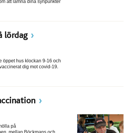
m att lämna dina synpunkter
å lördag
ne öppet hus klockan 9-16 och
 vaccinerat dig mot covid-19.
accination
mölla på
bben, mellan Böckmans och