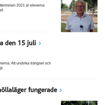
tterminen 2021 är eleverna
åd.
a den 15 juli
onerna. Att undvika trängsel och
gt.
öllaläger fungerade