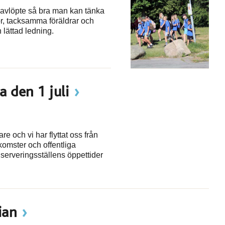
lt avlöpte så bra man kan tänka
or, tacksamma föräldrar och
 lättad ledning.
a den 1 juli
e och vi har flyttat oss från
komster och offentliga
ör serveringsställens öppettider
ian