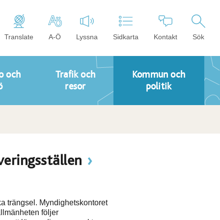
Translate
A-Ö
Lyssna
Sidkarta
Kontakt
Sök
o och
Trafik och
Kommun och
ö
resor
politik
veringsställen
vika trängsel. Myndighetskontoret
llmänheten följer