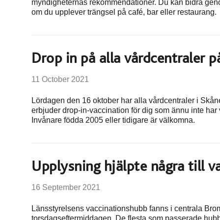
myndigheternas rekommendationer. Du kan bidra geno
om du upplever trängsel på café, bar eller restaurang.
Drop in på alla vårdcentraler p
11 October 2021
Lördagen den 16 oktober har alla vårdcentraler i Skå
erbjuder drop-in-vaccination för dig som ännu inte har
Invånare födda 2005 eller tidigare är välkomna.
Upplysning hjälpte några till v
16 September 2021
Länsstyrelsens vaccinationshubb fanns i centrala Bro
torsdagseftermiddagen. De flesta som passerade hu