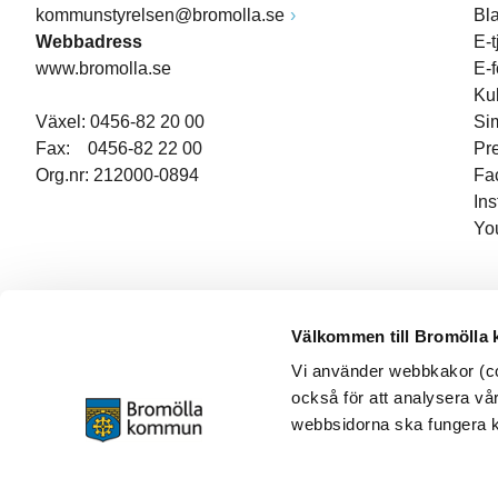
kommunstyrelsen@bromolla.se
Bl
Webbadress
E-t
www.bromolla.se
E-
Ku
Växel: 0456-82 20 00
Si
Fax: 0456-82 22 00
Pr
Org.nr: 212000-0894
Fa
In
Yo
Välkommen till Bromölla
Vi använder webbkakor (coo
också för att analysera vår
webbsidorna ska fungera ko