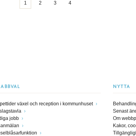
1
2
3
4
NABBVAL
NYTTA
pettider växel och reception i kommunhuset
Behandling
slagstavla
Senast än
diga jobb
Om webbp
lanmälan
Kakor, coo
sselblåsarfunktion
Tillgängli