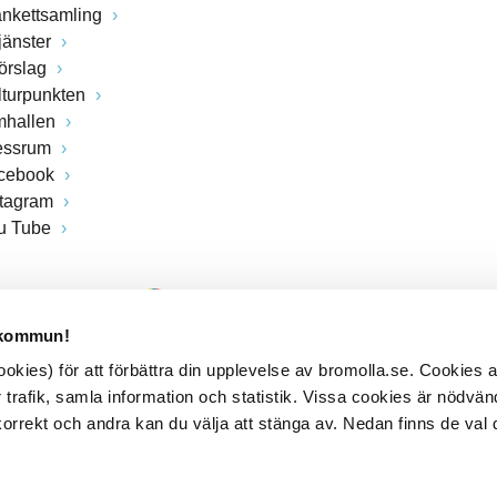
ankettsamling
jänster
förslag
lturpunkten
mhallen
essrum
cebook
stagram
u Tube
 kommun!
kies) för att förbättra din upplevelse av bromolla.se. Cookies
 trafik, samla information och statistik. Vissa cookies är nödvänd
rrekt och andra kan du välja att stänga av. Nedan finns de val 