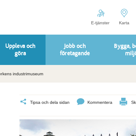
E-tjänster
Karta
Uppleva och
Jobb och
Bygga, b
göra
företagande
milj
erkens industrimuseum
Tipsa och dela sidan
Kommentera
Sk