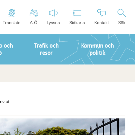
Translate
A-Ö
Lyssna
Sidkarta
Kontakt
Sök
o och
Trafik och
Kommun och
ö
resor
politik
riv ut