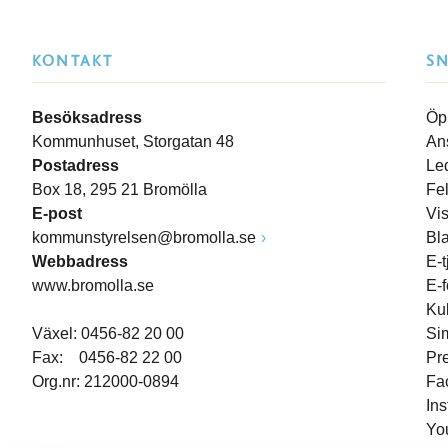
KONTAKT
S
Besöksadress
Öp
Kommunhuset, Storgatan 48
An
Postadress
Le
Box 18, 295 21 Bromölla
Fe
E-post
Vi
kommunstyrelsen@bromolla.se
Bl
Webbadress
E-t
www.bromolla.se
E-
Ku
Växel: 0456-82 20 00
Si
Fax: 0456-82 22 00
Pr
Org.nr: 212000-0894
Fa
In
Yo