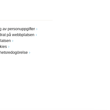
 av personuppgifter
drat på webbplatsen
latsen
kies
ghetsredogörelse