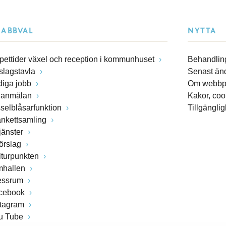
NABBVAL
NYTTA
pettider växel och reception i kommunhuset
Behandling
slagstavla
Senast än
diga jobb
Om webbp
lanmälan
Kakor, coo
sselblåsarfunktion
Tillgängli
ankettsamling
jänster
förslag
lturpunkten
mhallen
essrum
cebook
stagram
u Tube