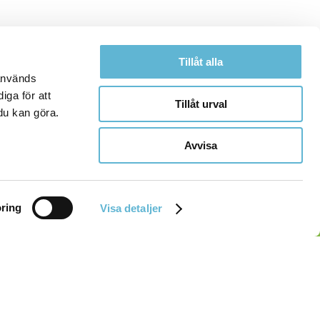
Tillåt alla
 används
iga för att
Tillåt urval
du kan göra.
Avvisa
ring
Visa detaljer