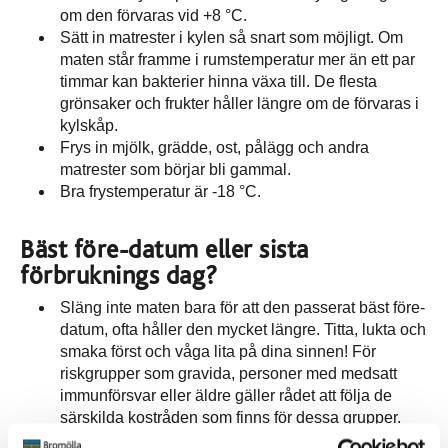
om den förvaras vid +8 °C.
Sätt in matrester i kylen så snart som möjligt. Om
maten står framme i rumstemperatur mer än ett par
timmar kan bakterier hinna växa till. De flesta
grönsaker och frukter håller längre om de förvaras i
kylskåp.
Frys in mjölk, grädde, ost, pålägg och andra
matrester som börjar bli gammal.
Bra frystemperatur är -18 °C.
Bäst före-datum eller sista
förbruknings dag?
Släng inte maten bara för att den passerat bäst före-
datum, ofta håller den mycket längre. Titta, lukta och
smaka först och våga lita på dina sinnen! För
riskgrupper som gravida, personer med medsatt
immunförsvar eller äldre gäller rådet att följa de
särskilda kostråden som finns för dessa grupper.
Livsmedel som är märkta med sista förbrukningsdag