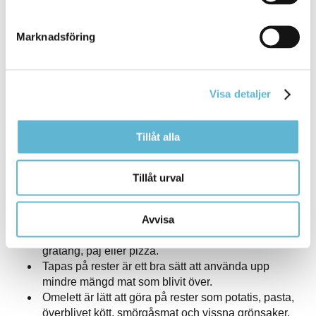
Marknadsföring
Källa: Livsmedelsverket
Rätter med rester
Visa detaljer
Mycket av den mat som slängs är just rester. Se resterna
som en bonus som kan bli en perfekt matlåda eller en helt
Tillåt alla
ny maträtt.
Oönskade och vissna grönsaker kan bli en mustig
Tillåt urval
soppa.
Fläckiga och skrumpna frukter funkar bra i
Avvisa
fruktsallad eller smoothie.
Tråkiga ostkanter kan rivas och frysas in. Perfekt till
gratäng, paj eller pizza.
Tapas på rester är ett bra sätt att använda upp
mindre mängd mat som blivit över.
Omelett är lätt att göra på rester som potatis, pasta,
överblivet kött, smörgåsmat och vissna grönsaker.