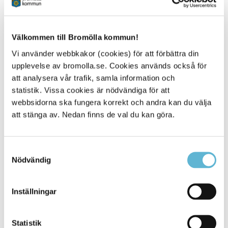
anses inte vara säkra att äta efter detta datum. Ät
upp, tillaga eller frys in senast på sista
förbrukningsdagen!
Välkommen till Bromölla kommun!
Fynda i matbutiken. Köp mat med kort datum om du
vet att den kommer att gå åt snart så gör du även en
Vi använder webbkakor (cookies) för att förbättra din
insats för miljön.
upplevelse av bromolla.se. Cookies används också för
att analysera vår trafik, samla information och
statistik. Vissa cookies är nödvändiga för att
webbsidorna ska fungera korrekt och andra kan du välja
att stänga av. Nedan finns de val du kan göra.
Samtyckesval
Nödvändig
Inställningar
Statistik