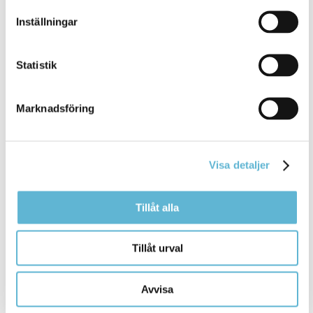
Inställningar
Stadgar för Bromölla kommuns kulturpris
Stadgar för Bromölla kommuns kulturstipendium
Statistik
Stadgar för Bromölla kommuns ungdomsledarstipendium
Marknadsföring
Stadgar för Bromölla kommuns ungdomsstipendium
Stadgar för stiftelsen Bromölla Natur- och
Visa detaljer
Kulturmiljövårdsfond
Tillämpningsföreskrifter e-förslag
Tillåt alla
Trafikstrategi
Tillåt urval
VA-Plan för Bromölla kommun
VA-policy
Avvisa
Vattenförsörjningsplan för Bromölla kommun