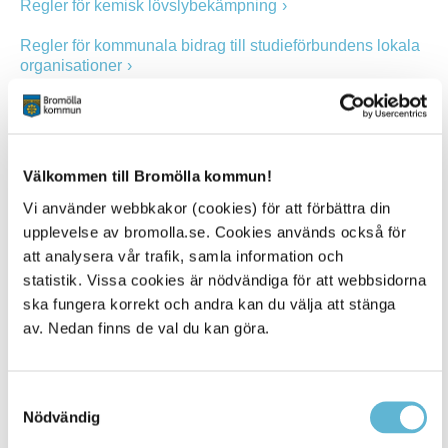
Regler för kemisk lövslybekämpning
Regler för kommunala bidrag till studieförbundens lokala
organisationer
Regler och avgifter för tomtkön i Bromölla kommun
Riktlinjer avseende detaljhandel och servering med folköl
Välkommen till Bromölla kommun!
Riktlinjer för bostadsförsörjning i Bromölla kommun
Vi använder webbkakor (cookies) för att förbättra din
upplevelse av bromolla.se. Cookies används också för
Riktlinjer för ersättning vid gymnasiestudier utomlands
att analysera vår trafik, samla information och
statistik. Vissa cookies är nödvändiga för att webbsidorna
Riktlinjer för förskola och fritidshem
ska fungera korrekt och andra kan du välja att stänga
Riktlinjer för serveringstillstånd enligt alkohollagen
av. Nedan finns de val du kan göra.
Riktlinjer för tobaksförsäljningstillstånd
Samtyckesval
Samarbetsavtal för samarbetskommittén Skåne Nordost
Nödvändig
Skolskjutsreglemente för Bromölla kommun